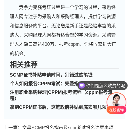
竞争力变强考证过程是一个学习的过程，采购经
理人网专注于为采购人和采购经理人，提供学习资源
和信息服务的平台。无论您是新手还是经验丰富的采
购人，采购经理人网都有适合您的学习资源。采购管
理人才缺口高达400万，报考cppm，你将收获进大厂
的机会。
周**
181****2698
2026-08-04
相关推荐
刘**
181****5494
2026-08-07
SCMP证书补贴申请时间，别错过这笔钱
程**
139****8964
2026-08-07
个人如何报名CPPM考试：完整指南
你们是怎么收费的呢
注册职业采购经理(CPPM)报考流程（cppm报考流
高**
186****2032
2026-08-06
程）
陈*
139****7100
2026-08-06
拿到CPPM证书后，这笔政府补贴到底去哪儿领？
李**
181****3423
2026-08-06
上一篇：
文昌SCMP报名指南及scor考试报名注意事项
王**
181****6276
2026-08-06