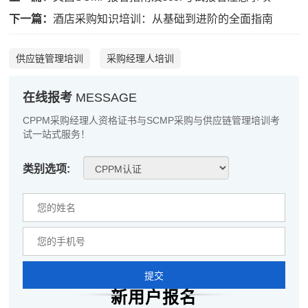
下一篇：
酒店采购知识培训：从基础到进阶的全面指南
张**
133****2421
2026-08-05
陈**
181****2572
2026-08-05
供应链管理培训
采购经理人培训
李*
186****9151
2026-08-05
在线报考
MESSAGE
孔**
186****5243
2026-08-05
CPPM采购经理人资格证书与SCMP采购与供应链管理培训考
试一站式服务！
越*
133****8260
2026-08-05
类别选项:
何**
181****8964
2026-08-05
蒋*
189****6827
2026-08-05
肖**
181****7144
2026-08-05
吴**
181****9820
2026-08-05
提交
赵*
139****4969
2026-08-04
新用户报名