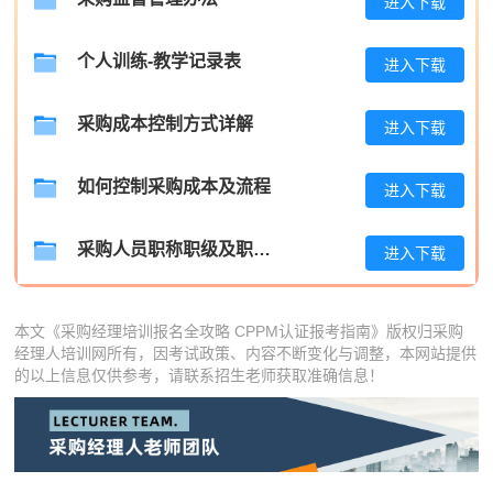
进入下载
李**
137****3734
2026-08-08
王**
189****8836
2026-08-08
个人训练-教学记录表
进入下载
张**
133****1033
2026-08-07
采购成本控制方式详解
进入下载
陈**
189****4298
2026-08-07
如何控制采购成本及流程
进入下载
李*
137****5943
2026-08-07
孔**
186****5516
2026-08-07
采购人员职称职级及职位晋升管理制度
进入下载
本文《采购经理培训报名全攻略 CPPM认证报考指南》版权归采购
经理人培训网所有，因考试政策、内容不断变化与调整，本网站提供
的以上信息仅供参考，请联系招生老师获取准确信息！