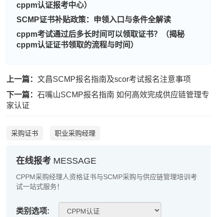
刘**
181****1423
2026-08-09
cppm认证报考中心）
SCMP证书补贴政策：申领入口与条件全解读
程**
139****4313
2026-08-09
cppm考试通过后多长时间可以领取证书？（揭秘
高**
137****1502
2026-08-08
cppm认证证书领取的流程与时间）
陈*
133****7640
2026-08-08
上一篇：
文昌SCMP报名指南及scor考试报名注意事项
李**
137****3734
2026-08-08
下一篇：
石嘴山SCMP报名指南 如何高效完成供应链管理专
王**
189****8836
2026-08-08
家认证
张**
133****1033
2026-08-07
采购证书
职业采购经理
陈**
189****4298
2026-08-07
在线报考
MESSAGE
李*
137****5943
2026-08-07
CPPM采购经理人资格证书与SCMP采购与供应链管理培训考
孔**
186****5516
2026-08-07
试一站式服务！
越*
139****5782
2026-08-07
类别选项: