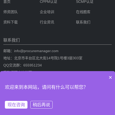
首页
CPPM认证
SCMP认证
师资团队
企业培训
在线题库
资料下载
行业资讯
联系我们
联系我们
邮箱：info@procuremanager.com
地址：北京市丰台区北大街14号院1号楼3层303室
QQ交流群：655951234
采购经理人培训网
×
采购经理人网是专业的采购经理人资格证书考试培训一站式服务网站，提
欢迎来到本网站，请问有什么可以帮您？
供CPPM采购经理人资格证书考试培训，SCMP采购与供应链管理考试培
训，考试攻略流程，CPPM与SCMP题库及相关考试资料下载。
现在咨询
稍后再说
版权信息：采购经理人培训网 网站备案/许可证号：
鲁ICP备
拨打电话
在线沟通
2024080995号