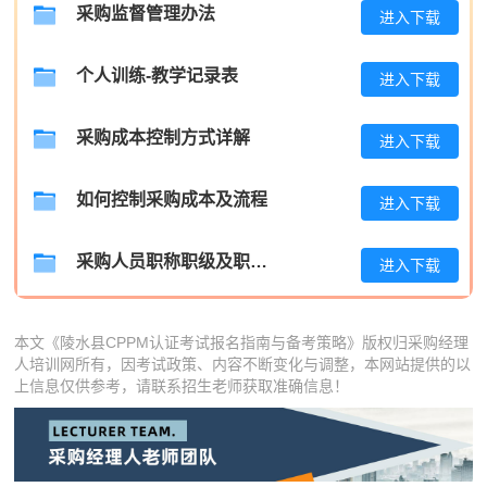
采购监督管理办法
进入下载
王**
139****5427
2026-08-07
个人训练-教学记录表
张**
181****4112
2026-08-06
进入下载
陈**
186****7674
2026-08-06
采购成本控制方式详解
进入下载
李*
186****6867
2026-08-06
如何控制采购成本及流程
进入下载
孔**
189****6528
2026-08-06
采购人员职称职级及职位晋升管理制度
进入下载
本文《陵水县CPPM认证考试报名指南与备考策略》版权归采购经理
人培训网所有，因考试政策、内容不断变化与调整，本网站提供的以
上信息仅供参考，请联系招生老师获取准确信息！