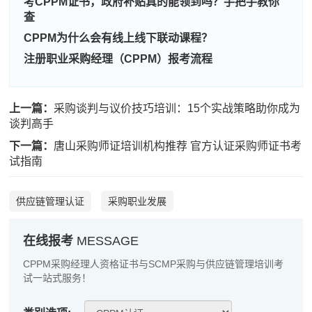
考CPPM证书，政府补贴真的能领到吗？手把手教你
查
程**
139****8476
2026-08-08
CPPM为什么会有线上线下联动课程？
高**
189****4997
2026-08-07
注册职业采购经理（CPPM）报考流程
陈*
133****7322
2026-08-07
李**
186****4360
2026-08-07
上一篇：
采购谈判与议价技巧培训：15个实战策略助你成为
谈判高手
王**
139****5427
2026-08-07
下一篇：
唐山采购师证培训机构推荐 官方认证采购师证书考
张**
181****4112
2026-08-06
试指南
陈**
186****7674
2026-08-06
供应链管理认证
采购职业发展
李*
186****6867
2026-08-06
在线报考
MESSAGE
孔**
189****6528
2026-08-06
CPPM采购经理人资格证书与SCMP采购与供应链管理培训考
越*
181****6830
2026-08-06
试一站式服务！
何**
133****1827
2026-08-06