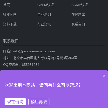
首页
CPPM认证
SCMP认证
师资团队
企业培训
在线题库
资料下载
行业资讯
联系我们
联系我们
邮箱：info@procuremanager.com
地址：北京市丰台区北大街14号院1号楼3层303室
QQ交流群：655951234
采购经理人培训网
×
采购经理人网是专业的采购经理人资格证书考试培训一站式服务网站，提
欢迎来到本网站，请问有什么可以帮您？
供CPPM采购经理人资格证书考试培训，SCMP采购与供应链管理考试培
训，考试攻略流程，CPPM与SCMP题库及相关考试资料下载。
现在咨询
稍后再说
版权信息：采购经理人培训网 网站备案/许可证号：
鲁ICP备