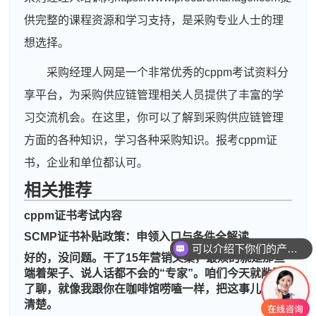
供完整的课程资源和学习支持，是采购专业人士的理
想选择。
采购经理人网是一个非常优秀的cppm考试资料分
享平台，为采购供应链管理相关人员提供了丰富的学
习交流机会。在这里，你可以了解到采购供应链管理
方面的各种知识，学习各种采购知识。报考cppm证
书，企业和单位都认可。
相关推荐
cppm证书考试内容
周**
137****6904
2026-08-06
SCMP证书补贴政策：申领入口与条件全解读
可以介绍下你们的产品么
刘**
189****9951
2026-08-09
好的，没问题。干了15年营销文案，最烦的就是那些
你们是怎么收费的呢
端着架子、说人话都不会的“专家”。咱们今天就敞开
程**
189****1829
2026-08-09
了聊，就像我跟你在咖啡馆唠嗑一样，把这事儿掰扯
清楚。
高**
137****3714
2026-08-08