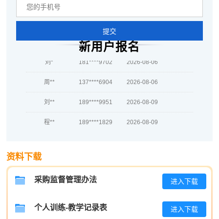
吴**
189****8627
2026-08-07
提交
赵*
139****7070
2026-08-06
新用户报名
刘*
181****9702
2026-08-06
周**
137****6904
2026-08-06
刘**
189****9951
2026-08-09
程**
189****1829
2026-08-09
高**
137****3714
2026-08-08
资料下载
陈*
139****2942
2026-08-08
李**
186****7350
2026-08-08
采购监督管理办法
进入下载
王**
133****4569
2026-08-08
个人训练-教学记录表
进入下载
张**
137****4248
2026-08-07