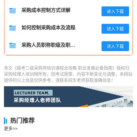
采购成本控制方式详解
进入下载
陈**
133****9779
2026-08-07
李*
139****5623
2026-08-07
如何控制采购成本及流程
进入下载
孔**
181****7598
2026-08-07
采购人员职称职级及职位晋升管理制度
进入下载
本文《报考二级采购师培训课程全攻略 职业发展必备指南》版权归
采购经理人培训网所有，因考试政策、内容不断变化与调整，本网站
提供的以上信息仅供参考，请联系招生老师获取准确信息！
热门推荐
更多>>