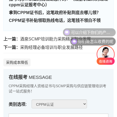
程**
139****4404
2026-08-08
cppm认证报考中心）
高**
139****5436
2026-08-07
拿到CPPM证书后，这笔政府补贴到底去哪儿领？
CPPM证书补贴领取热线电话，这笔钱不领白不领
陈*
133****4901
2026-08-07
可以介绍下你们的产品么
李**
137****1448
2026-08-07
上一篇：
酒泉SCMP培训助力采购精英职业发展
你们是怎么收费的呢
王**
137****6055
2026-08-07
下一篇：
采购经理必备培训与职业发展路径
张**
133****3207
2026-08-06
采购成本降低
陈**
133****1556
2026-08-06
李*
133****3624
2026-08-06
在线报考
MESSAGE
CPPM采购经理人资格证书与SCMP采购与供应链管理培训考
孔**
133****1265
2026-08-06
试一站式服务！
越*
139****3909
2026-08-06
类别选项:
何**
133****2489
2026-08-06