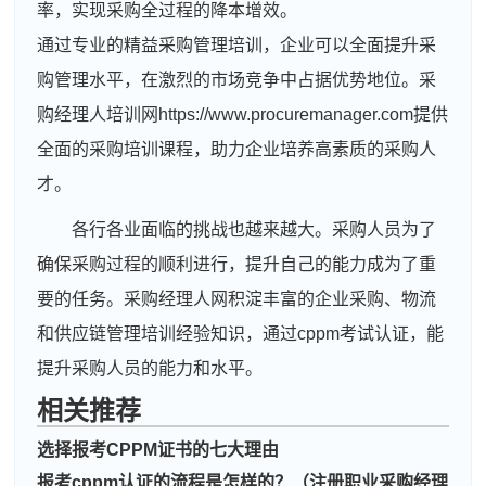
率，实现采购全过程的降本增效。
通过专业的精益采购管理培训，企业可以全面提升采
购管理水平，在激烈的市场竞争中占据优势地位。采
购经理人培训网https://www.procuremanager.com提供
全面的采购培训课程，助力企业培养高素质的采购人
才。
各行各业面临的挑战也越来越大。采购人员为了
确保采购过程的顺利进行，提升自己的能力成为了重
要的任务。采购经理人网积淀丰富的企业采购、物流
和供应链管理培训经验知识，通过cppm考试认证，能
提升采购人员的能力和水平。
周**
133****1445
2026-08-05
相关推荐
刘**
186****1027
2026-08-08
选择报考CPPM证书的七大理由
报考cppm认证的流程是怎样的？（注册职业采购经理