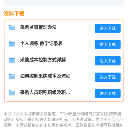
程**
186****8265
2026-08-07
资料下载
高**
139****5508
2026-08-06
陈*
181****2153
2026-08-06
采购监督管理办法
进入下载
李**
186****9929
2026-08-06
个人训练-教学记录表
进入下载
王**
137****1417
2026-08-06
采购成本控制方式详解
进入下载
张**
186****6727
2026-08-05
陈**
186****8471
2026-08-05
如何控制采购成本及流程
进入下载
李*
137****1902
2026-08-05
采购人员职称职级及职位晋升管理制度
进入下载
孔**
137****4548
2026-08-05
本文《企业采购培训会议报道：TQM质量管理与外贸监测系统培训
动态》版权归采购经理人培训网所有，因考试政策、内容不断变化与
调整，本网站提供的以上信息仅供参考，请联系招生老师获取准确信