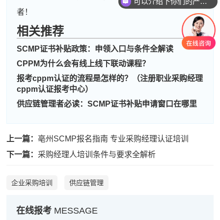
可以介绍下你们的产品么
者！
相关推荐
周**
181****2760
2026-08-04
SCMP证书补贴政策：申领入口与条件全解读
刘**
139****5862
2026-08-07
CPPM为什么会有线上线下联动课程？
报考cppm认证的流程是怎样的？（注册职业采购经理
程**
186****8265
2026-08-07
cppm认证报考中心）
高**
139****5508
2026-08-06
供应链管理者必读：SCMP证书补贴申请窗口在哪里
陈*
181****2153
2026-08-06
上一篇：
亳州SCMP报名指南 专业采购经理认证培训
李**
186****9929
2026-08-06
下一篇：
采购经理人培训条件与要求全解析
王**
137****1417
2026-08-06
企业采购培训
供应链管理
张**
186****6727
2026-08-05
陈**
186****8471
2026-08-05
在线报考
MESSAGE