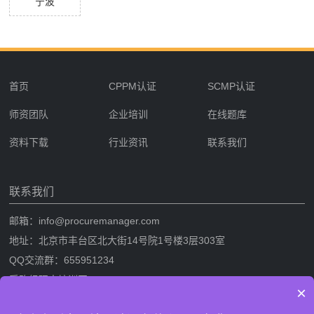
宁波
首页
CPPM认证
SCMP认证
师资团队
企业培训
在线题库
资料下载
行业资讯
联系我们
联系我们
邮箱：info@procuremanager.com
地址：北京市丰台区北大街14号院1号楼3层303室
QQ交流群：655951234
采购经理人培训网
×