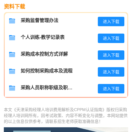
资料下载
李**
139****9776
2026-08-05
采购监督管理办法
进入下载
王**
189****9883
2026-08-05
张**
189****1795
2026-08-04
个人训练-教学记录表
进入下载
陈**
186****7250
2026-08-04
采购成本控制方式详解
进入下载
李*
137****7269
2026-08-04
如何控制采购成本及流程
孔**
189****1599
2026-08-04
进入下载
采购人员职称职级及职位晋升管理制度
进入下载
本文《天津采购经理人培训费用解析及CPPM认证指南》版权归采购
经理人培训网所有，因考试政策、内容不断变化与调整，本网站提供
的以上信息仅供参考，请联系招生老师获取准确信息！