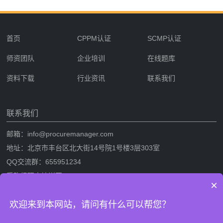
首页
CPPM认证
SCMP认证
师资团队
企业培训
在线题库
资料下载
行业资讯
联系我们
联系我们
邮箱：info@procuremanager.com
地址：北京市丰台区北大街14号院1号楼3层303室
QQ交流群：655951234
采购经理人培训网
×
采购经理人网是专业的采购经理人资格证书考试培训一站式服务网站，提
欢迎来到本网站，请问有什么可以帮您？
供CPPM采购经理人资格证书考试培训，SCMP采购与供应链管理考试培
训，考试攻略流程，CPPM与SCMP题库及相关考试资料下载。