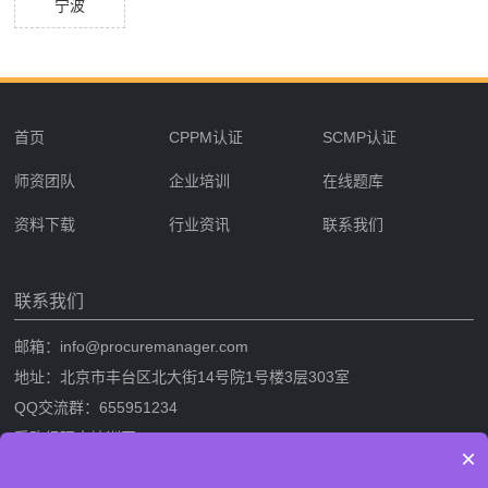
宁波
首页
CPPM认证
SCMP认证
师资团队
企业培训
在线题库
资料下载
行业资讯
联系我们
联系我们
邮箱：info@procuremanager.com
地址：北京市丰台区北大街14号院1号楼3层303室
QQ交流群：655951234
采购经理人培训网
×