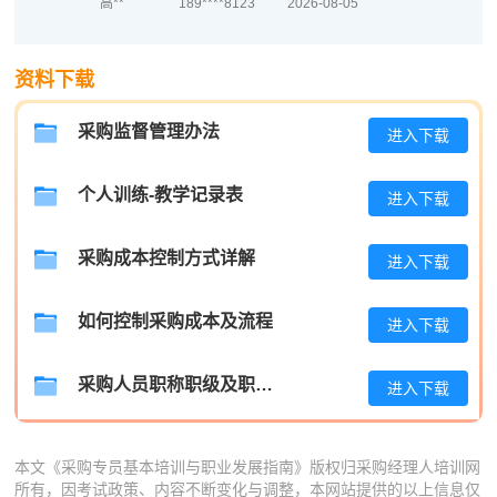
陈*
186****4999
2026-08-05
资料下载
李**
189****2101
2026-08-05
王**
189****8286
2026-08-05
采购监督管理办法
进入下载
张**
181****9146
2026-08-04
个人训练-教学记录表
进入下载
陈**
137****9267
2026-08-04
采购成本控制方式详解
进入下载
李*
189****7785
2026-08-04
孔**
186****6098
2026-08-04
如何控制采购成本及流程
进入下载
采购人员职称职级及职位晋升管理制度
进入下载
本文《采购专员基本培训与职业发展指南》版权归采购经理人培训网
所有，因考试政策、内容不断变化与调整，本网站提供的以上信息仅