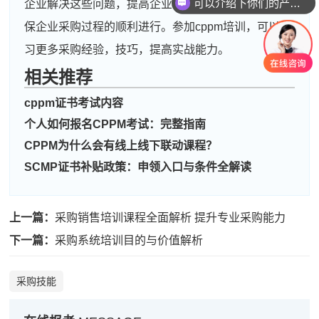
企业解决这些问题，提高企业采购人员管理水平，确
你们是怎么收费的呢
周**
181****3010
2026-08-03
保企业采购过程的顺利进行。参加cppm培训，可以学
习更多采购经验，技巧，提高实战能力。
刘**
186****1748
2026-08-06
相关推荐
程**
189****1232
2026-08-06
cppm证书考试内容
高**
189****8123
2026-08-05
个人如何报名CPPM考试：完整指南
陈*
186****4999
2026-08-05
CPPM为什么会有线上线下联动课程？
李**
189****2101
2026-08-05
SCMP证书补贴政策：申领入口与条件全解读
王**
189****8286
2026-08-05
上一篇：
采购销售培训课程全面解析 提升专业采购能力
张**
181****9146
2026-08-04
下一篇：
采购系统培训目的与价值解析
陈**
137****9267
2026-08-04
采购技能
李*
189****7785
2026-08-04
孔**
186****6098
2026-08-04