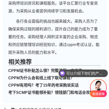
采购师培训资讯和课程服务。该平台汇聚行业专家资
源，为采购从业者提供持续学习和发展机会。
各行各业面临的挑战也越来越大。采购人员为了
确保采购过程的顺利进行，提升自己的能力成为了重
要的任务。采购经理人网积淀丰富的企业采购、物流
和供应链管理培训经验知识，通过cppm考试认证，能
提升采购人员的能力和水平。
周**
133****6436
2026-08-05
相关推荐
刘**
189****8068
2026-08-08
CPPM证书补贴怎么领？完整流程一文说清
可以介绍下你们的产品么
程**
186****5618
2026-08-08
CPPM为什么会有线上线下联动课程？
CPPM有用吗？考了15年的老采购说实话
高**
186****8342
2026-08-07
考下SCMP证书能领补贴？领钱部门和电话全攻略
陈*
133****2418
2026-08-07
李**
137****4490
2026-08-07