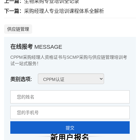
上一篇：
生物采购专业培训全记录
王**
189****1576
2026-08-07
下一篇：
采购经理人专业培训课程体系全解析
张**
139****4125
2026-08-06
供应链管理
陈**
189****8608
2026-08-06
在线报考
MESSAGE
李*
189****7691
2026-08-06
CPPM采购经理人资格证书与SCMP采购与供应链管理培训考
孔**
181****9162
2026-08-06
试一站式服务！
越*
133****4951
2026-08-06
类别选项:
何**
186****9403
2026-08-06
蒋*
181****7700
2026-08-06
肖**
139****9023
2026-08-06
吴**
189****3312
2026-08-06
提交
新用户报名
赵*
189****6794
2026-08-05