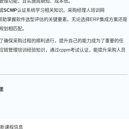
管理功能，且实施周期短、成本低。
或
SCMP
认证系统学习相关知识。采购经理人培训网
m提供专业课程，帮助掌握软件选型评估的关键要素。无论选择ERP集成方案还是
规划相匹配。
了确保采购过程的顺利进行，提升自己的能力成为了重要的任
应链管理培训经验知识，通过cppm考试认证，能提升采购人员
周**
139****4061
2026-08-03
里
刘**
139****8070
2026-08-06
程**
133****3885
2026-08-06
高**
133****7867
2026-08-05
最新课程信息