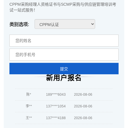
CPPM采购经理人资格证书与SCMP采购与供应链管理培训考
试一站式服务！
类别选项:
周**
189****3859
2026-08-04
刘**
181****1247
2026-08-07
程**
181****7068
2026-08-07
提交
新用户报名
高**
189****1953
2026-08-06
陈*
189****6043
2026-08-06
李**
137****1054
2026-08-06
王**
137****4188
2026-08-06
张**
189****3684
2026-08-05