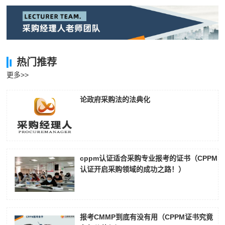
刘**
181****1247
2026-08-07
程**
181****7068
2026-08-07
热门推荐
高**
189****1953
2026-08-06
更多>>
陈*
189****6043
2026-08-06
论政府采购法的法典化
李**
137****1054
2026-08-06
王**
137****4188
2026-08-06
张**
189****3684
2026-08-05
cppm认证适合采购专业报考的证书（CPPM
陈**
189****4175
2026-08-05
认证开启采购领域的成功之路！）
李*
133****5343
2026-08-05
孔**
181****6226
2026-08-05
报考CMMP到底有没有用（CPPM证书究竟