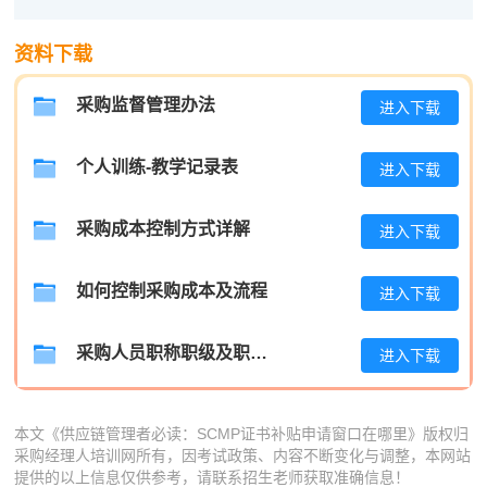
陈**
189****4175
2026-08-05
资料下载
李*
133****5343
2026-08-05
采购监督管理办法
进入下载
孔**
181****6226
2026-08-05
个人训练-教学记录表
进入下载
越*
139****6141
2026-08-05
何**
139****1598
2026-08-05
采购成本控制方式详解
进入下载
蒋*
133****6435
2026-08-05
如何控制采购成本及流程
进入下载
肖**
189****5661
2026-08-05
吴**
139****5865
采购人员职称职级及职位晋升管理制度
2026-08-05
进入下载
赵*
133****9760
2026-08-04
本文《供应链管理者必读：SCMP证书补贴申请窗口在哪里》版权归
刘*
181****8034
2026-08-04
采购经理人培训网所有，因考试政策、内容不断变化与调整，本网站
提供的以上信息仅供参考，请联系招生老师获取准确信息！
周**
189****3859
2026-08-04