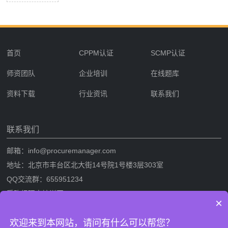
首页
CPPM认证
SCMP认证
师资团队
企业培训
在线题库
资料下载
行业资讯
联系我们
联系我们
邮箱：info@procuremanager.com
地址：北京市丰台区北大街14号院1号楼3层303室
QQ交流群：655951234
采购经理人培训网
×
采购经理人网是专业的采购经理人资格证书考试培训一站式服务网站，提
欢迎来到本网站，请问有什么可以帮您？