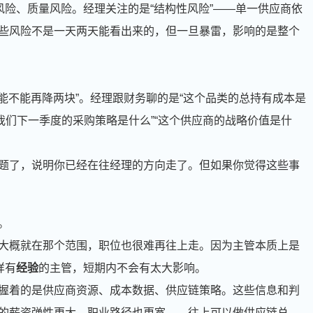
风险、质量风险。经理关注的是“结构性风险”——单一供应商依
些风险不是一天两天能看出来的，但一旦暴雷，影响的是整个
格能不能再降两块”。经理跟财务聊的是“这个品类的总持有成本是
“我们下一季度的采购策略是什么”“这个供应商的战略价值是什
题了，说明你已经在往经理的方向走了。但如果你觉得这些事
。
大概就在那个范围，职位也很难再往上走。因为主管本质上是
样有
经验
的主管，短期内不会有太大影响。
握着的是供应商资源、成本数据、供应链策略。这些信息和判
的薪资弹性更大，职业路径也更宽——往上可以做供应链总