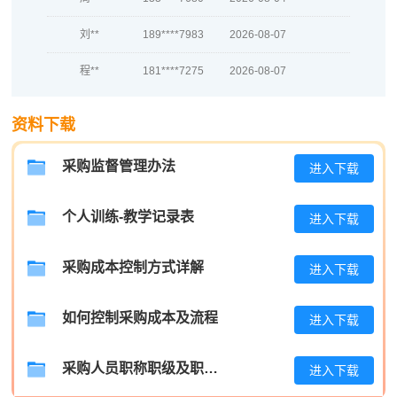
刘**
189****7983
2026-08-07
程**
181****7275
2026-08-07
高**
137****9344
2026-08-06
资料下载
陈*
133****1104
2026-08-06
采购监督管理办法
李**
137****5805
2026-08-06
进入下载
王**
133****5147
2026-08-06
个人训练-教学记录表
进入下载
张**
181****8375
2026-08-05
采购成本控制方式详解
进入下载
陈**
181****9285
2026-08-05
李*
137****2643
2026-08-05
如何控制采购成本及流程
进入下载
孔**
133****2752
2026-08-05
采购人员职称职级及职位晋升管理制度
进入下载