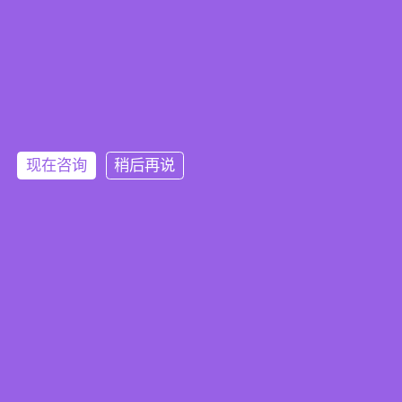
青岛
济南
无锡
武汉
宁波
现在咨询
稍后再说
首页
CPPM认证
SCMP认证
师资团队
企业培训
在线题库
资料下载
行业资讯
联系我们
联系我们
邮箱：info@procuremanager.com
地址：北京市丰台区北大街14号院1号楼3层303室