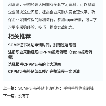
和漏洞，采购经理人网拥有全套学习资料，可以帮助
企业解决这些问题，提高企业采购人员管理水平，确
保企业采购过程的顺利进行。参加cppm培训，可以学
习更多采购经验，技巧，提高实战能力。
周**
133****7680
2026-08-04
相关推荐
刘**
189****7983
2026-08-07
SCMP证书补贴申请时间，别错过这笔钱
注册职业采购经理(CPPM)报考流程（cppm报考流
程**
181****7275
2026-08-07
程）
高**
137****9344
2026-08-06
选择报考CPPM证书的七大理由
CPPM证书补贴怎么领？完整流程一文说清
陈*
133****1104
2026-08-06
李**
137****5805
2026-08-06
上一篇：
SCMP证书补贴申请机构：手把手教你拿到钱
王**
133****5147
2026-08-06
下一篇：
没有了
张**
181****8375
2026-08-05