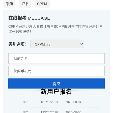
采购
证书
CPPM
陈**
181****9285
2026-08-05
李*
137****2643
2026-08-05
在线报考
MESSAGE
孔**
133****2752
2026-08-05
CPPM采购经理人资格证书与SCMP采购与供应链管理培训考
试一站式服务！
越*
189****8099
2026-08-05
类别选项:
何**
189****7439
2026-08-05
蒋*
139****6639
2026-08-05
肖**
139****5734
2026-08-05
吴**
189****3922
2026-08-05
提交
赵*
133****1865
2026-08-04
新用户报名
刘*
181****2523
2026-08-04
周**
133****7680
2026-08-04