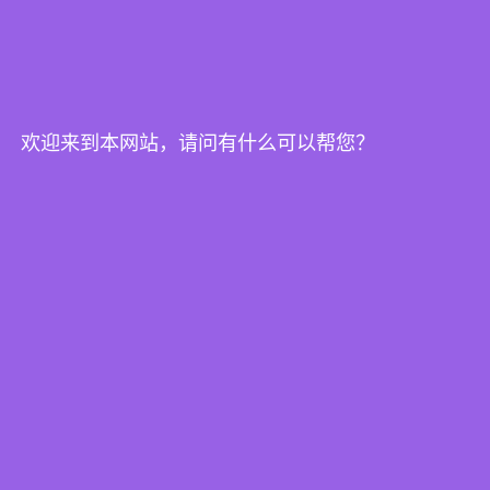
cppm的重要性）
详解政府采购的六种采购方式
欢迎来到本网站，请问有什么可以帮您？
在国内，CPPM证书含金量有多少？
地方链接
北京
上海
广州
深圳
成都
杭州
东莞
西安