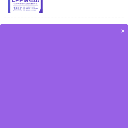
采购常识大全，你距离采购大师就差这些
×
了！
CPPM自学报考可以吗？
说说采购类证书，有2个是采购人必考的，具
有高含金量证书！
现在考cppm证书有用么？（2024年考