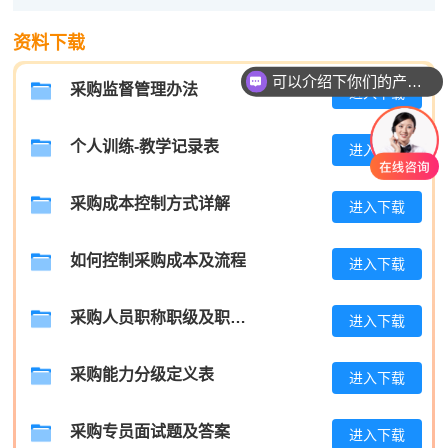
程**
137****3618
2026-08-06
资料下载
高**
139****9258
2026-08-05
可以介绍下你们的产品么
采购监督管理办法
进入下载
陈*
186****2741
2026-08-05
李**
139****7338
2026-08-05
个人训练-教学记录表
进入下载
王**
189****2597
2026-08-05
采购成本控制方式详解
进入下载
张**
181****9640
2026-08-04
如何控制采购成本及流程
进入下载
陈**
133****9827
2026-08-04
李*
181****5562
2026-08-04
采购人员职称职级及职位晋升管理制度
进入下载
孔**
137****1229
2026-08-04
采购能力分级定义表
进入下载
采购专员面试题及答案
进入下载