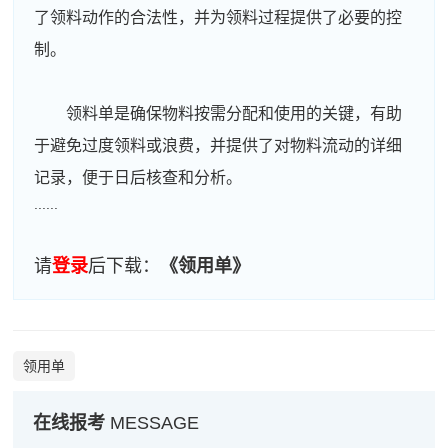
了领料动作的合法性，并为领料过程提供了必要的控
制。
周**
181****5596
2026-08-03
领料单是确保物料按需分配和使用的关键，有助
刘**
186****4355
2026-08-06
于避免过度领料或浪费，并提供了对物料流动的详细
程**
137****3618
2026-08-06
记录，便于日后核查和分析。
......
高**
139****9258
2026-08-05
陈*
186****2741
2026-08-05
请
登录
后下载：
《领用单》
李**
139****7338
2026-08-05
王**
189****2597
2026-08-05
领用单
张**
181****9640
2026-08-04
在线报考
MESSAGE
陈**
133****9827
2026-08-04