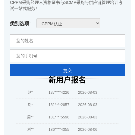
CPPM采购经理人资格证书与SCMP采购与供应链管理培训考
李*
181****5562
2026-08-04
试一站式服务！
孔**
137****1229
2026-08-04
类别选项:
越*
139****6485
2026-08-04
何**
137****6992
2026-08-04
蒋*
186****9067
2026-08-04
肖**
181****1934
2026-08-04
提交
新用户报名
吴**
186****6355
2026-08-04
赵*
137****4226
2026-08-03
刘*
181****2057
2026-08-03
周**
181****5596
2026-08-03
刘**
186****4355
2026-08-06