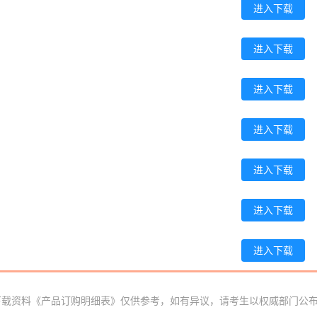
张**
139****4210
2026-08-05
进入下载
陈**
181****9371
2026-08-05
进入下载
李*
186****1902
2026-08-05
进入下载
孔**
186****7345
2026-08-05
进入下载
进入下载
进入下载
进入下载
下载资料《产品订购明细表》仅供参考，如有异议，请考生以权威部门公