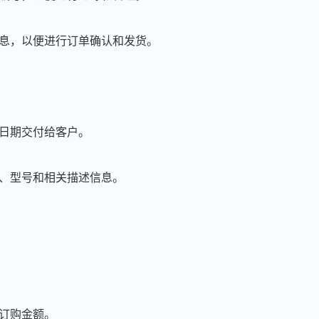
信息，以便进行订单确认和发货。
的日期交付给客户。
称、型号和相关描述信息。
周**
139****3010
2026-08-04
刘**
181****6288
2026-08-07
程**
139****1698
2026-08-07
总订购金额。