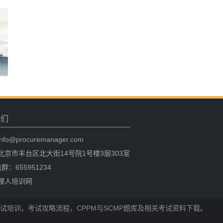
我们
fo@procuremanager.com
北京市丰台区北大街14号院1号楼3层303室
群：655951234
理人培训网
试培训，考试攻略流程，CPPM与SCMP题库及相关考试资料下载。