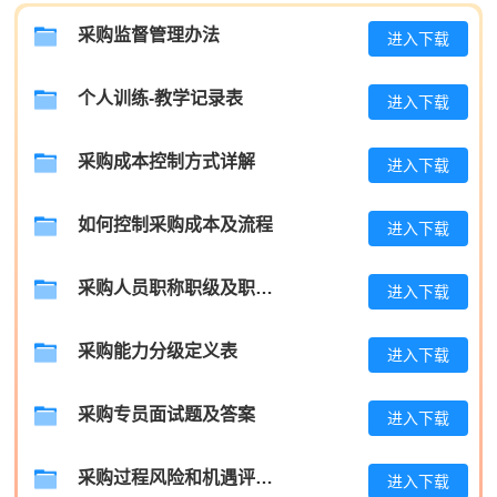
程**
181****5637
2026-08-08
采购监督管理办法
进入下载
高**
137****3921
2026-08-07
个人训练-教学记录表
进入下载
陈*
181****8707
2026-08-07
李**
186****2818
2026-08-07
采购成本控制方式详解
进入下载
王**
181****1658
2026-08-07
如何控制采购成本及流程
进入下载
张**
133****8598
2026-08-06
陈**
181****7352
2026-08-06
采购人员职称职级及职位晋升管理制度
进入下载
李*
181****5497
2026-08-06
采购能力分级定义表
进入下载
孔**
139****3624
2026-08-06
采购专员面试题及答案
进入下载
采购过程风险和机遇评估分析报告
进入下载