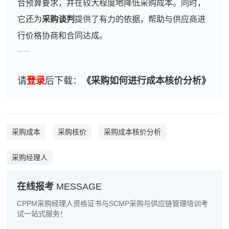
合预算要求，并在较大程度地降低采购成本。同时，
它还为
采购谈判
提供了有力的依据，帮助与供应商进
行价格协商和合同达成。
周**
133****3298
2026-08-05
......
刘**
186****9461
2026-08-08
请
登录
后下载：
《采购如何进行成本核价分析》
程**
181****5637
2026-08-08
高**
137****3921
2026-08-07
陈*
181****8707
2026-08-07
采购成本
采购核价
采购成本核价分析
李**
186****2818
2026-08-07
采购经理人
王**
181****1658
2026-08-07
在线报考
MESSAGE
张**
133****8598
2026-08-06
CPPM采购经理人资格证书与SCMP采购与供应链管理培训考
陈**
181****7352
2026-08-06
试一站式服务！