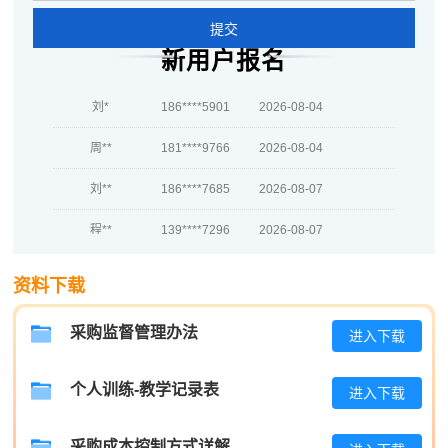
吴**
133****6276
2026-08-05
提交
新用户报名
赵*
186****3177
2026-08-04
刘*
186****5901
2026-08-04
周**
181****9766
2026-08-04
刘**
186****7685
2026-08-07
程**
139****7296
2026-08-07
高**
133****3227
2026-08-06
资料下载
陈*
137****9539
2026-08-06
采购监督管理办法
进入下载
李**
137****6902
2026-08-06
王**
189****1775
2026-08-06
个人训练-教学记录表
进入下载
张**
139****2832
2026-08-05
采购成本控制方式详解