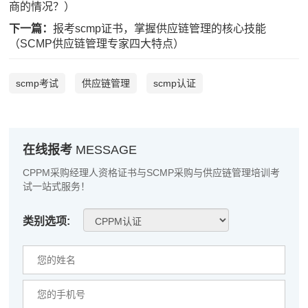
商的情况？）
陈*
137****9539
2026-08-06
下一篇：
报考scmp证书，掌握供应链管理的核心技能
李**
137****6902
2026-08-06
（SCMP供应链管理专家四大特点）
王**
189****1775
2026-08-06
scmp考试
供应链管理
scmp认证
张**
139****2832
2026-08-05
陈**
189****5479
2026-08-05
在线报考
MESSAGE
李*
139****3727
2026-08-05
CPPM采购经理人资格证书与SCMP采购与供应链管理培训考
孔**
189****8318
2026-08-05
试一站式服务！
越*
139****5000
2026-08-05
类别选项:
何**
181****3157
2026-08-05
蒋*
133****9192
2026-08-05
肖**
139****6652
2026-08-05