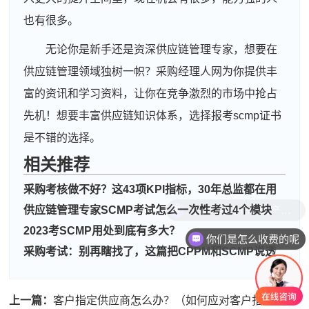
也有很多。
无论你是新手还是资深供应链管理专家，想要在
供应链管理领域独树一帜？采购经理人网为你提供丰
富的资讯和学习资料，让你在竞争激烈的市场中抢占
先机！想要丰富供应链知识体系，选择报考scmp证书
是不错的选择。
相关推荐
采购考核做不好？这43项KPI指标，30年总监都在用
周**
181****9766
2026-08-04
供应链管理专家SCMP考试怎么一次性考过4个模块
2023考SCMP用处到底有多大？
刘**
186****7685
2026-08-07
你们是怎么收费的呢
采购考试：别再瞎找了，这篇把CPPM和SCMP说透
程**
139****7296
2026-08-07
高**
133****3227
2026-08-06
上一篇：
客户指定供应商怎么办？（如何应对客户指定供应