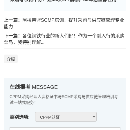
程**
137****1860
2026-08-07
高**
189****8634
2026-08-06
上一篇：
阿拉善盟SCMP培训：提升采购与供应链管理专业
能力
陈*
137****6596
2026-08-06
下一篇：
各位钢铁行业的新人们好！作为一个刚入行的采购
李**
139****9879
2026-08-06
菜鸟，我特别理解...
王**
181****3999
2026-08-06
介绍
张**
181****7689
2026-08-05
陈**
139****7319
2026-08-05
李*
186****8246
2026-08-05
在线报考
MESSAGE
CPPM采购经理人资格证书与SCMP采购与供应链管理培训考
孔**
181****1828
2026-08-05
试一站式服务！
越*
133****8477
2026-08-05
类别选项:
何**
137****3000
2026-08-05