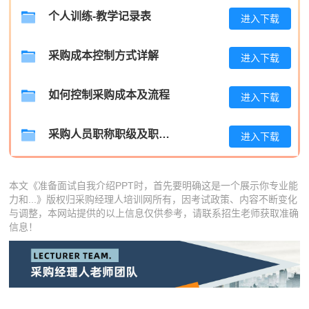
王**
181****3999
2026-08-06
个人训练-教学记录表
进入下载
张**
181****7689
2026-08-05
采购成本控制方式详解
进入下载
陈**
139****7319
2026-08-05
如何控制采购成本及流程
李*
186****8246
2026-08-05
进入下载
孔**
181****1828
2026-08-05
采购人员职称职级及职位晋升管理制度
进入下载
本文《准备面试自我介绍PPT时，首先要明确这是一个展示你专业能
力和...》版权归采购经理人培训网所有，因考试政策、内容不断变化
与调整，本网站提供的以上信息仅供参考，请联系招生老师获取准确
信息！