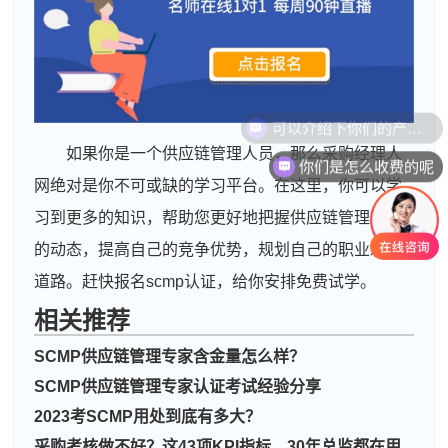
如果你是一个供应链管理人员，那么采购经理人
你们是怎么收费的呢
网绝对是你不可或缺的学习平台。在这里，你可以学
习到更多的知识，帮助您更好地把握供应链管理行业
的动态，提高自己的竞争优势，规划自己的职业发展
道路。赶快报名scmp认证，给你安排免费试学。
相关推荐
SCMP供应链管理专家含金量怎么样？
周**
137****7262
2026-08-04
SCMP供应链管理专家认证考试经验分享
2023考SCMP用处到底有多大？
刘**
133****8272
2026-08-07
采购考核做不好？这43项KPI指标，30年总监都在用