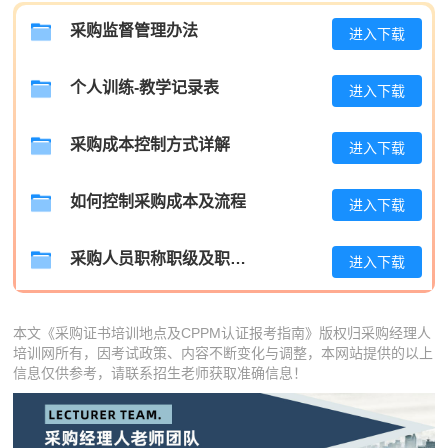
采购监督管理办法
李**
139****6847
2026-08-06
进入下载
王**
181****8207
2026-08-06
个人训练-教学记录表
进入下载
张**
139****4239
2026-08-05
采购成本控制方式详解
进入下载
陈**
137****9871
2026-08-05
李*
139****5840
2026-08-05
如何控制采购成本及流程
进入下载
孔**
181****2837
2026-08-05
采购人员职称职级及职位晋升管理制度
进入下载
本文《采购证书培训地点及CPPM认证报考指南》版权归采购经理人
培训网所有，因考试政策、内容不断变化与调整，本网站提供的以上
信息仅供参考，请联系招生老师获取准确信息！