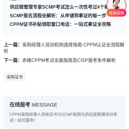
供应链管理专家SCMP考试怎么一次性考过4个模块
刘**
189****5666
2026-08-07
SCMP报名流程全解析：从申请到拿证的每一步
程**
189****9596
2026-08-07
CPPM证书补贴领取窗口电话：一站式拿证全攻略
高**
139****8386
2026-08-06
陈*
139****7963
2026-08-06
上一篇：
采购经理人培训机构选择指南 CPPM认证全流程解
析
李**
139****6847
2026-08-06
下一篇：
赤峰CPPM考试全面指南及CISP报考条件解析
王**
181****8207
2026-08-06
采购证书
张**
139****4239
2026-08-05
陈**
137****9871
2026-08-05
李*
139****5840
2026-08-05
在线报考
MESSAGE
孔**
181****2837
2026-08-05
CPPM采购经理人资格证书与SCMP采购与供应链管理培训考
试一站式服务！
越*
137****2506
2026-08-05