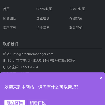
首页
CPPM认证
SCMP认证
师资团队
企业培训
在线题库
资料下载
行业资讯
联系我们
联系我们
邮箱：info@procuremanager.com
地址：北京市丰台区北大街14号院1号楼3层303室
QQ交流群：655951234
采购经理人培训网
×
采购经理人网是专业的采购经理人资格证书考试培训一站式服务网站，提
欢迎来到本网站，请问有什么可以帮您？
供CPPM采购经理人资格证书考试培训，SCMP采购与供应链管理考试培
训，考试攻略流程，CPPM与SCMP题库及相关考试资料下载。
现在咨询
稍后再说