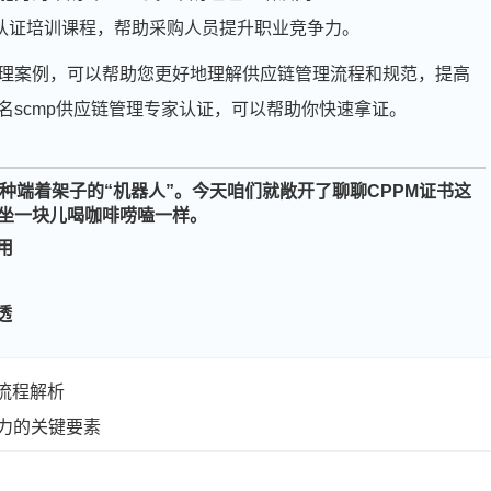
提供专业的采购认证培训课程，帮助采购人员提升职业竞争力。
理案例，可以帮助您更好地理解供应链管理流程和规范，提高
名scmp供应链管理专家认证，可以帮助你快速拿证。
种端着架子的“机器人”。今天咱们就敞开了聊聊CPPM证书这
坐一块儿喝咖啡唠嗑一样。
用
周**
186****4216
2026-08-04
透
刘**
137****7660
2026-08-07
程**
186****2202
2026-08-07
流程解析
高**
189****9087
2026-08-06
力的关键要素
陈*
189****3022
2026-08-06