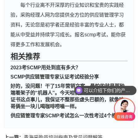
每个行业离不开深厚的行业知识和宝贵的实践经
验，采购经理人网为您提供全方位的供应链管理学习
资料，无论您是初学者还是经验丰富的专业人士，都
能从中受益并持续学习成长。报名scmp考试，能你获
得更多工作和发展机会。
周**
189****2754
2026-08-04
相关推荐
刘**
137****2106
2026-08-07
2023考SCMP用处到底有多大？
SCMP供应链管理专家认证考试经验分享
程**
189****8746
2026-08-07
好的，没问题！干了15年营销文案，最怕的就是那种
可以介绍下你们的产品么
高**
133****9939
2026-08-06
端着架子的“机器人”。今天咱们就敞开了聊聊CPPM
证书这点事儿，我保证不整那些虚头巴额的，就像咱
陈*
181****4858
2026-08-06
哥俩坐一块儿喝咖啡唠嗑一样。
供应链管理专家SCMP考试怎么一次性考过4个模块
李**
137****5199
2026-08-06
王**
133****1149
2026-08-06
上一篇：
青海采购员培训指南及常见问题解答