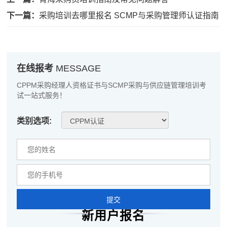
张**
137****4108
2026-08-05
下一篇：
采购培训去哪里报名 SCMP与采购管理师认证指南
陈**
139****3161
2026-08-05
李*
181****9080
2026-08-05
在线报考
MESSAGE
孔**
139****7343
2026-08-05
CPPM采购经理人资格证书与SCMP采购与供应链管理培训考
越*
181****6847
2026-08-05
试一站式服务！
何**
133****7761
2026-08-05
类别选项:
蒋*
186****9457
2026-08-05
肖**
137****2889
2026-08-05
吴**
186****1211
2026-08-05
赵*
139****3386
2026-08-04
提交
刘*
139****6259
新用户报名
2026-08-04