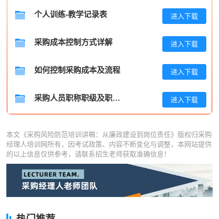
李**
189****5912
2026-08-08
个人训练-教学记录表
进入下载
王**
181****8722
2026-08-08
采购成本控制方式详解
进入下载
张**
189****2923
2026-08-07
陈**
137****9563
2026-08-07
如何控制采购成本及流程
进入下载
李*
137****4051
2026-08-07
采购人员职称职级及职位晋升管理制度
进入下载
孔**
181****1998
2026-08-07
本文《采购风险防范培训讲稿：从廉政建设到岗位责任》版权归采购
经理人培训网所有，因考试政策、内容不断变化与调整，本网站提供
的以上信息仅供参考，请联系招生老师获取准确信息！