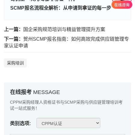
刘**
137****2597
2026-08-09
SCMP报名流程全解析：从申请到拿证的每一步
程**
137****3740
2026-08-09
高**
189****7285
2026-08-08
上一篇：
国企采购规范培训与精益管理提升方案
陈*
133****9932
2026-08-08
下一篇：
贺州SCMP报名指南：如何高效完成供应链管理专
家认证申请
李**
189****5912
2026-08-08
王**
181****8722
2026-08-08
采购培训
张**
189****2923
2026-08-07
陈**
137****9563
2026-08-07
在线报考
MESSAGE
李*
137****4051
2026-08-07
CPPM采购经理人资格证书与SCMP采购与供应链管理培训考
试一站式服务！
孔**
181****1998
2026-08-07
类别选项:
越*
139****6920
2026-08-07