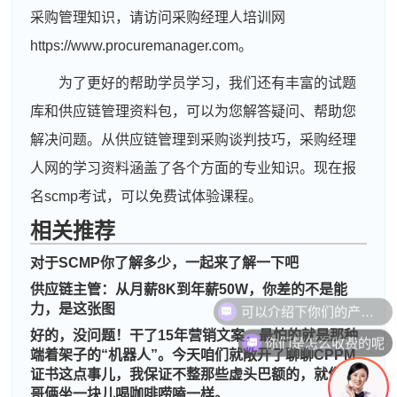
采购管理知识，请访问采购经理人培训网
https://www.procuremanager.com。
为了更好的帮助学员学习，我们还有丰富的试题
库和供应链管理资料包，可以为您解答疑问、帮助您
解决问题。从供应链管理到采购谈判技巧，采购经理
人网的学习资料涵盖了各个方面的专业知识。现在报
名scmp考试，可以免费试体验课程。
相关推荐
对于SCMP你了解多少，一起来了解一下吧
供应链主管：从月薪8K到年薪50W，你差的不是能
可以介绍下你们的产品么
力，是这张图
好的，没问题！干了15年营销文案，最怕的就是那种
你们是怎么收费的呢
端着架子的“机器人”。今天咱们就敞开了聊聊CPPM
周**
181****6591
2026-08-06
证书这点事儿，我保证不整那些虚头巴额的，就像咱
哥俩坐一块儿喝咖啡唠嗑一样。