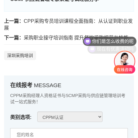
周**
137****4774
2026-08-06
上一篇：
CPP采购专员培训课程全面指南：从认证到职业发
刘**
186****2601
2026-08-09
展
你们是怎么收费的呢
程**
189****4312
2026-08-09
下一篇：
采购职业操守培训指南 提升餐饮采购规范与技能
现在有优惠活动吗
高**
137****1753
2026-08-08
深圳采购培训
陈*
133****6079
2026-08-08
李**
189****8969
2026-08-08
在线报考
MESSAGE
王**
186****1819
2026-08-08
CPPM采购经理人资格证书与SCMP采购与供应链管理培训考
张**
133****4128
2026-08-07
试一站式服务！
陈**
181****6546
2026-08-07
类别选项:
李*
186****9722
2026-08-07
孔**
186****9983
2026-08-07