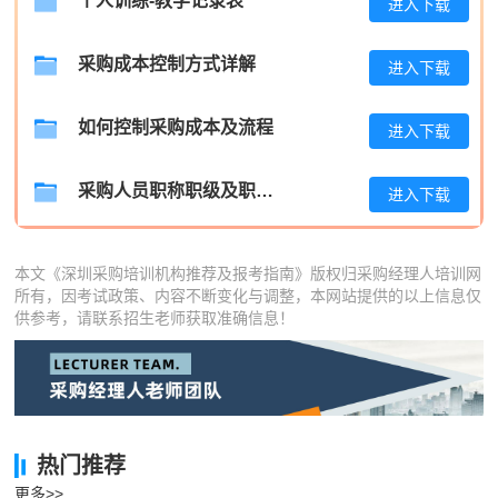
个人训练-教学记录表
高**
137****1753
2026-08-08
进入下载
陈*
133****6079
2026-08-08
采购成本控制方式详解
进入下载
李**
189****8969
2026-08-08
如何控制采购成本及流程
进入下载
王**
186****1819
2026-08-08
张**
133****4128
2026-08-07
采购人员职称职级及职位晋升管理制度
进入下载
陈**
181****6546
2026-08-07
本文《深圳采购培训机构推荐及报考指南》版权归采购经理人培训网
李*
186****9722
2026-08-07
所有，因考试政策、内容不断变化与调整，本网站提供的以上信息仅
供参考，请联系招生老师获取准确信息！
孔**
186****9983
2026-08-07
热门推荐
更多>>