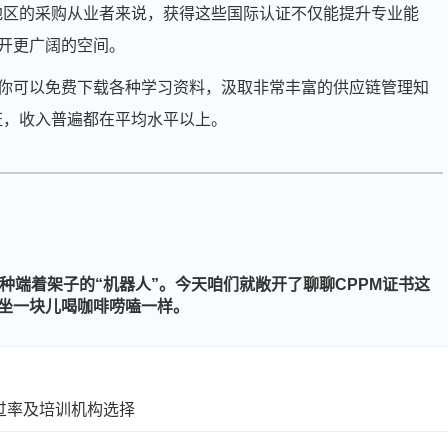
宁地区的采购从业者来说，获得这些国际认证不仅能提升专业能
开更广阔的空间。
你可以免费下载各种学习资料，汲取非常丰富的供应链管理知
证，收入普遍都在平均水平以上。
种端着架子的“机器人”。今天咱们就敞开了聊聊CPPM证书这
坐一块儿喝咖啡唠嗑一样。
周**
139****1881
2026-08-05
刘**
133****6712
2026-08-08
程**
137****8404
2026-08-08
过率及培训机构选择
高**
186****6711
2026-08-07