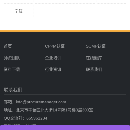
宁波
首页
CPPM认证
SCMP认证
师资团队
企业培训
在线题库
资料下载
行业资讯
联系我们
联系我们
邮箱：info@procuremanager.com
地址：北京市丰台区北大街14号院1号楼3层303室
QQ交流群：655951234
采购经理人培训网