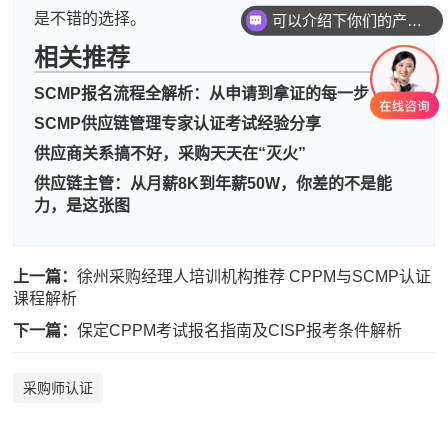
是不错的选择。
可以介绍下你们的产品么
相关推荐
周**
186****9626
2026-08-05
SCMP报名流程全解析：从申请到拿证的每一步
刘**
189****8404
2026-08-08
SCMP供应链管理专家认证考试经验分享
供应商关系搞不好，采购天天在“灭火”
程**
133****3214
2026-08-08
供应链主管：从月薪8K到年薪50W，你差的不是能
高**
181****6320
2026-08-07
力，是这张图
陈*
189****4920
2026-08-07
上一篇：
徐州采购经理人培训机构推荐 CPPM与SCMP认证
李**
181****3401
2026-08-07
课程解析
王**
133****9689
2026-08-07
下一篇：
保定CPPM考试报名指南及CISP报考条件解析
张**
139****4160
2026-08-06
采购师认证
陈**
137****7995
2026-08-06
李*
189****5478
2026-08-06