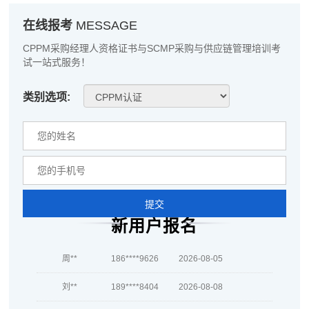
在线报考
MESSAGE
孔**
137****8708
2026-08-06
CPPM采购经理人资格证书与SCMP采购与供应链管理培训考
越*
133****4924
2026-08-06
试一站式服务！
何**
181****7121
2026-08-06
类别选项:
蒋*
186****5211
2026-08-06
肖**
186****7143
2026-08-06
吴**
137****8361
2026-08-06
赵*
137****1252
2026-08-05
提交
新用户报名
刘*
181****4987
2026-08-05
周**
186****9626
2026-08-05
刘**
189****8404
2026-08-08
程**
133****3214
2026-08-08