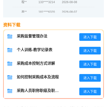
高**
181****6320
2026-08-07
陈*
189****4920
2026-08-07
资料下载
李**
181****3401
2026-08-07
采购监督管理办法
进入下载
王**
133****9689
2026-08-07
张**
139****4160
2026-08-06
个人训练-教学记录表
进入下载
陈**
137****7995
2026-08-06
采购成本控制方式详解
进入下载
李*
189****5478
2026-08-06
如何控制采购成本及流程
进入下载
孔**
137****8708
2026-08-06
采购人员职称职级及职位晋升管理制度
进入下载