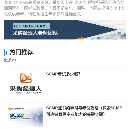
本文《供应商关系搞不好，采购天天在“灭火”》版权归采购经理人培
陈*
186****1573
2026-08-05
训网所有，因考试政策、内容不断变化与调整，本网站提供的以上信
息仅供参考，请联系招生老师获取准确信息！
李**
137****3840
2026-08-05
王**
139****2068
2026-08-05
张**
186****9968
2026-08-04
热门推荐
陈**
181****5089
2026-08-04
更多>>
李*
137****6686
2026-08-04
SCMP考试多少钱？
孔**
189****9566
2026-08-04
SCMP证书的学习与考试攻略（探索SCMP
供应链管理专业能力的关键步骤）