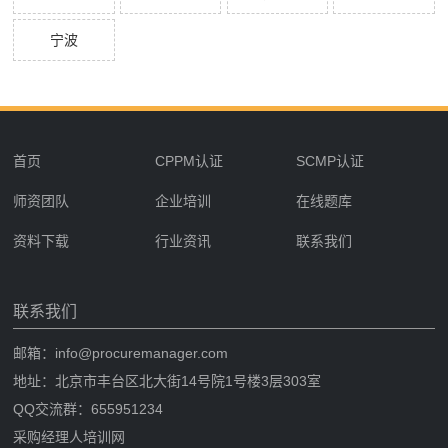
宁波
首页
CPPM认证
SCMP认证
师资团队
企业培训
在线题库
资料下载
行业资讯
联系我们
联系我们
邮箱：info@procuremanager.com
地址：北京市丰台区北大街14号院1号楼3层303室
QQ交流群：655951234
采购经理人培训网