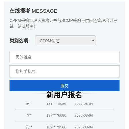
周**
139****3630
2026-08-03
在线报考
MESSAGE
刘**
189****8892
2026-08-06
CPPM采购经理人资格证书与SCMP采购与供应链管理培训考
试一站式服务！
程**
137****4703
2026-08-06
高**
189****8090
2026-08-05
类别选项:
陈*
186****1573
2026-08-05
李**
137****3840
2026-08-05
王**
139****2068
2026-08-05
提交
张**
186****9968
2026-08-04
新用户报名
陈**
181****5089
2026-08-04
李*
137****6686
2026-08-04
孔**
189****9566
2026-08-04