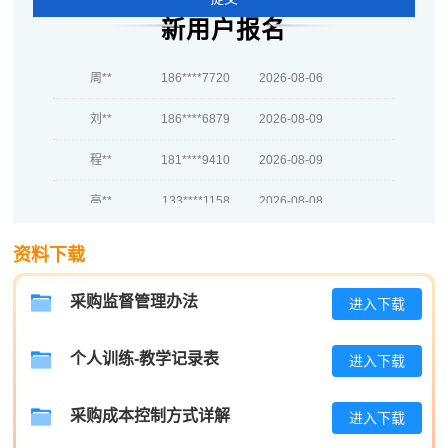
刘*
137****1522
2026-08-06
新用户报名
周**
186****7720
2026-08-06
刘**
186****6879
2026-08-09
程**
181****9410
2026-08-09
高**
133****1158
2026-08-08
陈*
139****4903
2026-08-08
资料下载
李**
137****8341
2026-08-08
采购监督管理办法
进入下载
王**
189****8512
2026-08-08
张**
137****7140
2026-08-07
个人训练-教学记录表
进入下载
陈**
139****8950
2026-08-07
采购成本控制方式详解
进入下载
李*
181****7426
2026-08-07