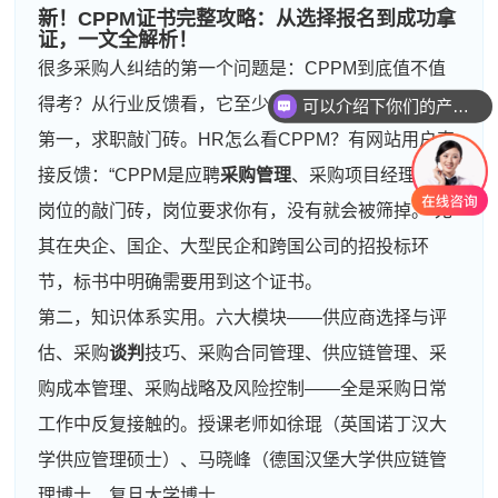
新！CPPM证书完整攻略：从选择报名到成功拿
证，一文全解析！
可以介绍下你们的产品么
很多采购人纠结的第一个问题是：CPPM到底值不值
得考？从行业反馈看，它至少解决了三个实际问题。
你们是怎么收费的呢
第一，求职敲门砖。HR怎么看CPPM？有网站用户直
接反馈：“CPPM是应聘
采购管理
、采购项目经理这些
岗位的敲门砖，岗位要求你有，没有就会被筛掉。”尤
其在央企、国企、大型民企和跨国公司的招投标环
节，标书中明确需要用到这个证书。
第二，知识体系实用。六大模块——供应商选择与评
估、采购
谈判
技巧、采购合同管理、供应链管理、采
购成本管理、采购战略及风险控制——全是采购日常
工作中反复接触的。授课老师如徐琨（英国诺丁汉大
学供应管理硕士）、马晓峰（德国汉堡大学供应链管
理博士、复旦大学博士