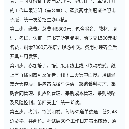
表，连同身份证正反面复印件、学历证书、单位开具
的工作年限证明（盖公章）、蓝底两寸免冠证件照电
子版，统一发给招生办审核。
第三步，缴费。总费用8800元，包含报名、教材、培
训、考试、认证、证书等所有费用。前期交1500元报
名费，剩余7300元在培训现场补交。费用办理齐全后
开具专用发票。
第四步，参加培训。培训采用线上线下联动模式，线
上有直播回放可反复看，线下三天集中面授。培训涵
盖六大模块：供应商选择与评估、
采购谈判
技巧、
采
购合同
管理、供应链管理、
采购成本
管理、采购战略
及风险控制。第四天上午统一考试。
第五步，考试。笔试闭卷，每场80道单选题，答对48
道及格，共两科。考试后30个工作日左右出成绩，通