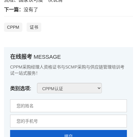
王**
189****8512
2026-08-08
下一篇：
没有了
张**
137****7140
2026-08-07
CPPM
证书
陈**
139****8950
2026-08-07
李*
181****7426
2026-08-07
孔**
189****5956
2026-08-07
在线报考
MESSAGE
CPPM采购经理人资格证书与SCMP采购与供应链管理培训考
越*
139****4352
2026-08-07
试一站式服务！
何**
137****5909
2026-08-07
类别选项:
蒋*
186****8177
2026-08-07
肖**
189****1562
2026-08-07
吴**
181****8218
2026-08-07
赵*
189****3611
2026-08-06
提交