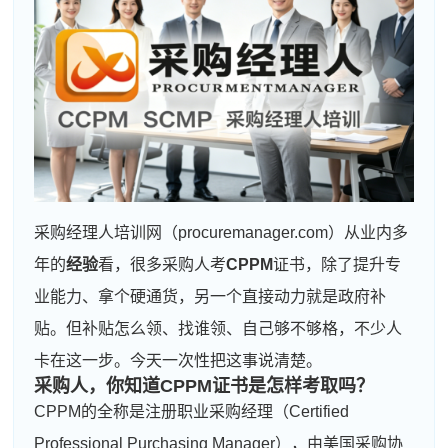
采购经理人培训网（procuremanager.com）从业内多
年的
经验
看，很多采购人考
CPPM
证书，除了提升专
业能力、拿个硬通货，另一个直接动力就是政府补
贴。但补贴怎么领、找谁领、自己够不够格，不少人
卡在这一步。今天一次性把这事说清楚。
采购人，你知道
CPPM证书
是怎样考取吗？
CPPM的全称是注册职业采购经理（Certified
Professional Purchasing Manager），由美国采购协