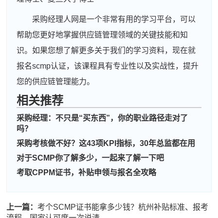
采购经理人网是一个非常有用的学习平台，可以
帮助您更好地掌握供应链管理领域的关键技能和知
识。如果您想了解更多关于我们的学习资料，现在就
报名scmp认证，该课程具有专业性以及实战性，提升
您的供应链管理能力。
相关推荐
周**
186****7720
2026-08-06
采购经理：不只是“买东西”，你的职业路径走对了
刘**
186****6879
2026-08-09
吗？
采购考核做不好？这43项KPI指标，30年总监都在用
程**
181****9410
2026-08-09
对于SCMP你了解多少，一起来了解一下吧
高**
133****1158
2026-08-08
考取CPPM证书，补贴申领与报名全攻略
陈*
139****4903
2026-08-08
上一篇：
考个SCMP证书能拿多少钱？杭州补贴标准、报考
李**
137****8341
2026-08-08
流程、国家认可度一次说清