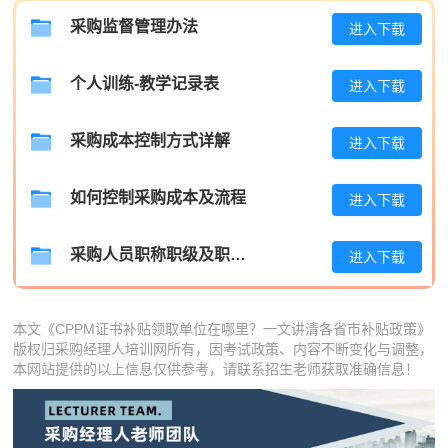
采购监督管理办法
进入下载
李**
139****6516
2026-08-06
个人训练-教学记录表
王**
181****4223
2026-08-06
进入下载
张**
139****6239
2026-08-05
采购成本控制方式详解
进入下载
陈**
133****4048
2026-08-05
如何控制采购成本及流程
进入下载
李*
189****1451
2026-08-05
孔**
189****4163
2026-08-05
采购人员职称职级及职位晋升管理制度
进入下载
本文《CPPM证书补贴领取单位在哪里？一文讲清各省市补贴政策》
版权归采购经理人培训网所有，因考试政策、内容不断变化与调整，
本网站提供的以上信息仅供参考，请联系招生老师获取准确信息！