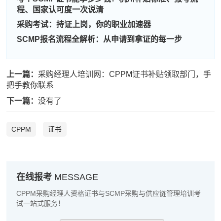
程、国家认可度一次说清
刘**
186****8530
2026-08-07
采购考试：持证上岗，你的职业加速器
程**
137****7378
2026-08-07
SCMP报名流程全解析：从申请到拿证的每一步
高**
139****2057
2026-08-06
上一篇：
采购经理人培训网：CPPM证书补贴领取部门，手
陈*
139****8328
2026-08-06
把手教你联系
李**
139****6516
2026-08-06
下一篇：
没有了
王**
181****4223
2026-08-06
CPPM
证书
张**
139****6239
2026-08-05
陈**
133****4048
2026-08-05
在线报考
MESSAGE
李*
189****1451
2026-08-05
CPPM采购经理人资格证书与SCMP采购与供应链管理培训考
孔**
189****4163
2026-08-05
试一站式服务！
越*
137****4654
2026-08-05