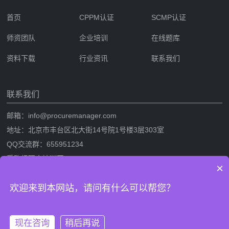
首页
CPPM认证
SCMP认证
师资团队
企业培训
在线题库
资料下载
行业资讯
联系我们
联系我们
邮箱：info@procuremanager.com
地址：北京市丰台区北大街14号院1号楼3层303室
QQ交流群：655951234
采购经理人培训网
×
采购经理人网是专业的采购经理人资格证书考试培训一站式服务网站，提
欢迎来到本网站，请问有什么可以帮您？
供CPPM采购经理人资格证书考试培训，SCMP采购与供应链管理考试培
训，考试攻略流程，CPPM与SCMP题库及相关考试资料下载。
现在咨询
稍后再说
版权信息：采购经理人培训网 网站备案/许可证号：
鲁ICP备