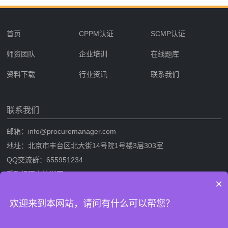
首页
CPPM认证
SCMP认证
师资团队
企业培训
在线题库
资料下载
行业资讯
联系我们
联系我们
邮箱：info@procuremanager.com
地址：北京市丰台区北大街14号院1号楼3层303室
QQ交流群：655951234
采购经理人培训网
×
采购经理人网是专业的采购经理人资格证书考试培训一站式服务网站，提
欢迎来到本网站，请问有什么可以帮您？
供CPPM采购经理人资格证书考试培训，SCMP采购与供应链管理考试培
训，考试攻略流程，CPPM与SCMP题库及相关考试资料下载。