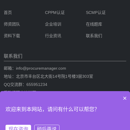
首页
CPPM认证
SCMP认证
师资团队
企业培训
在线题库
资料下载
行业资讯
联系我们
联系我们
邮箱：info@procuremanager.com
地址：北京市丰台区北大街14号院1号楼3层303室
QQ交流群：655951234
采购经理人培训网
×
采购经理人网是专业的采购经理人资格证书考试培训一站式服务网站，提
欢迎来到本网站，请问有什么可以帮您？
供CPPM采购经理人资格证书考试培训，SCMP采购与供应链管理考试培
训，考试攻略流程，CPPM与SCMP题库及相关考试资料下载。
现在咨询
稍后再说