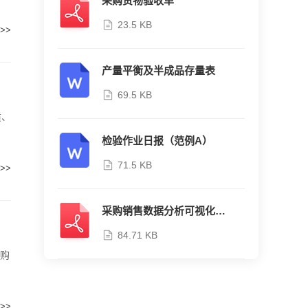
采购货物验收单
23.5 KB
>>
产量平衡及半成品存量表
69.5 KB
质、
检验作业日报（范例A）
71.5 KB
>>
采购销售数据分析可视化仪表盘表格系统excel模板
84.71 KB
采购
>>