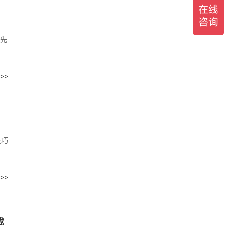
握先
>>
技巧
>>
成