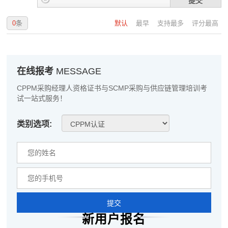
提交
李**
133****2992
2026-08-06
0
条
默认
最早
支持最多
评分最高
王**
186****2840
2026-08-06
张**
137****3969
2026-08-05
在线报考
MESSAGE
陈**
133****9268
2026-08-05
CPPM采购经理人资格证书与SCMP采购与供应链管理培训考
李*
139****7581
2026-08-05
试一站式服务！
孔**
181****5967
2026-08-05
类别选项:
越*
181****2521
2026-08-05
何**
137****3364
2026-08-05
蒋*
181****3362
2026-08-05
肖**
133****7537
2026-08-05
提交
新用户报名
吴**
181****9867
2026-08-05