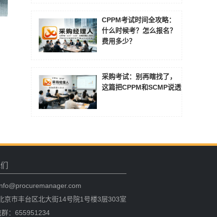
CPPM考试时间全攻略：
什么时候考？怎么报名？
费用多少？
采购考试：别再瞎找了，
这篇把CPPM和SCMP说透
我们
fo@procuremanager.com
北京市丰台区北大街14号院1号楼3层303室
群：655951234