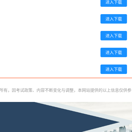
进入下载
吴**
189****8889
2026-08-05
赵*
186****4472
2026-08-04
进入下载
刘*
139****1936
2026-08-04
进入下载
周**
186****3046
2026-08-04
刘**
181****5624
2026-08-07
进入下载
程**
137****8796
2026-08-07
进入下载
高**
137****2933
2026-08-06
陈*
189****1880
2026-08-06
训网所有，因考试政策、内容不断变化与调整，本网站提供的以上信息仅供参
李**
139****6261
2026-08-06
王**
181****1701
2026-08-06
张**
139****5198
2026-08-05