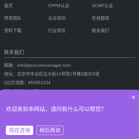
首页
CPPM认证
SCMP认证
师资团队
企业培训
在线题库
资料下载
行业资讯
联系我们
联系我们
邮箱：info@procuremanager.com
地址：北京市丰台区北大街14号院1号楼3层303室
QQ交流群：655951234
采购经理人培训网
×
采购经理人网是专业的采购经理人资格证书考试培训一站式服务网站，提
欢迎来到本网站，请问有什么可以帮您？
供CPPM采购经理人资格证书考试培训，SCMP采购与供应链管理考试培
训，考试攻略流程，CPPM与SCMP题库及相关考试资料下载。
现在咨询
稍后再说
版权信息：采购经理人培训网 网站备案/许可证号：
鲁ICP备
拨打电话
在线沟通