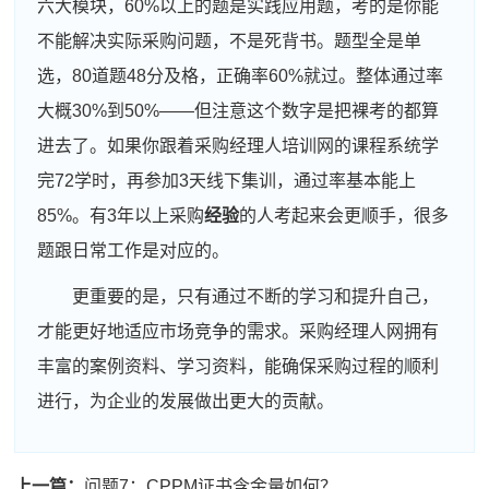
六大模块，60%以上的题是实践应用题，考的是你能
不能解决实际采购问题，不是死背书。题型全是单
选，80道题48分及格，正确率60%就过。整体通过率
大概30%到50%——但注意这个数字是把裸考的都算
进去了。如果你跟着采购经理人培训网的课程系统学
完72学时，再参加3天线下集训，通过率基本能上
85%。有3年以上采购
经验
的人考起来会更顺手，很多
题跟日常工作是对应的。
更重要的是，只有通过不断的学习和提升自己，
才能更好地适应市场竞争的需求。采购经理人网拥有
丰富的案例资料、学习资料，能确保采购过程的顺利
进行，为企业的发展做出更大的贡献。
周**
186****8250
2026-08-04
刘**
139****8820
2026-08-07
上一篇：
问题7：CPPM证书含金量如何？