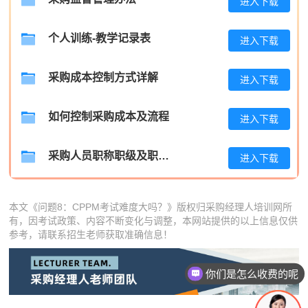
进入下载
王**
133****5566
2026-08-06
个人训练-教学记录表
进入下载
张**
133****8713
2026-08-05
陈**
139****4884
2026-08-05
采购成本控制方式详解
进入下载
李*
137****5712
2026-08-05
如何控制采购成本及流程
进入下载
孔**
133****6599
2026-08-05
采购人员职称职级及职位晋升管理制度
进入下载
本文《问题8：CPPM考试难度大吗？》版权归采购经理人培训网所
有，因考试政策、内容不断变化与调整，本网站提供的以上信息仅供
参考，请联系招生老师获取准确信息！
你们是怎么收费的呢