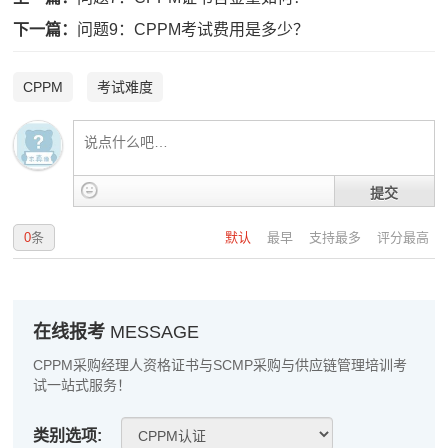
程**
186****8598
2026-08-07
下一篇：
问题9：CPPM考试费用是多少？
高**
181****9206
2026-08-06
CPPM
考试难度
陈*
189****9397
2026-08-06
李**
181****1918
2026-08-06
王**
133****5566
2026-08-06
提交
张**
133****8713
2026-08-05
0
条
默认
最早
支持最多
评分最高
陈**
139****4884
2026-08-05
李*
137****5712
2026-08-05
在线报考
MESSAGE
孔**
133****6599
2026-08-05
CPPM采购经理人资格证书与SCMP采购与供应链管理培训考
试一站式服务！
越*
137****7598
2026-08-05
何**
181****6732
2026-08-05
类别选项: