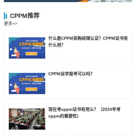
王**
181****6421
2026-08-05
CPPM推荐
张**
189****4838
2026-08-04
更多>>
陈**
137****1545
2026-08-04
什么是CPPM采购经理认证？CPPM证书有
李*
139****4242
2026-08-04
什么用？
孔**
133****5076
2026-08-04
CPPM自学报考可以吗？
现在考cppm证书有用么？（2024年考
cppm的重要性）