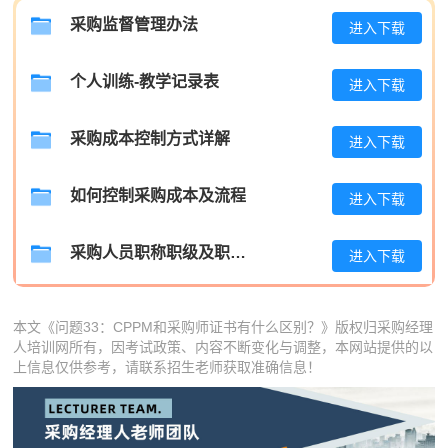
蒋*
181****9909
2026-08-04
采购监督管理办法
进入下载
肖**
133****2275
2026-08-04
个人训练-教学记录表
进入下载
吴**
137****8705
2026-08-04
采购成本控制方式详解
进入下载
赵*
186****3329
2026-08-03
刘*
181****5152
2026-08-03
如何控制采购成本及流程
进入下载
周**
133****5314
2026-08-03
采购人员职称职级及职位晋升管理制度
进入下载
刘**
133****6984
2026-08-06
程**
133****3984
2026-08-06
本文《问题33：CPPM和采购师证书有什么区别？》版权归采购经理
人培训网所有，因考试政策、内容不断变化与调整，本网站提供的以
高**
189****5104
2026-08-05
上信息仅供参考，请联系招生老师获取准确信息！
陈*
186****7980
2026-08-05
李**
181****1873
2026-08-05