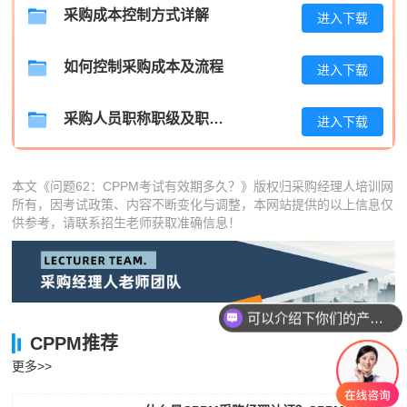
陈**
133****9581
2026-08-05
采购成本控制方式详解
进入下载
李*
139****6263
2026-08-05
如何控制采购成本及流程
进入下载
孔**
181****2956
2026-08-05
采购人员职称职级及职位晋升管理制度
进入下载
本文《问题62：CPPM考试有效期多久？》版权归采购经理人培训网
所有，因考试政策、内容不断变化与调整，本网站提供的以上信息仅
供参考，请联系招生老师获取准确信息！
可以介绍下你们的产品么
你们是怎么收费的呢
CPPM推荐
更多>>