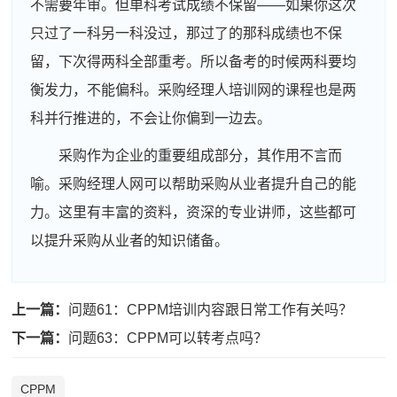
不需要年审。但单科考试成绩不保留——如果你这次
只过了一科另一科没过，那过了的那科成绩也不保
留，下次得两科全部重考。所以备考的时候两科要均
衡发力，不能偏科。采购经理人培训网的课程也是两
科并行推进的，不会让你偏到一边去。
采购作为企业的重要组成部分，其作用不言而
喻。采购经理人网可以帮助采购从业者提升自己的能
力。这里有丰富的资料，资深的专业讲师，这些都可
以提升采购从业者的知识储备。
周**
181****6462
2026-08-04
刘**
189****2873
2026-08-07
上一篇：
问题61：CPPM培训内容跟日常工作有关吗？
程**
139****2199
2026-08-07
下一篇：
问题63：CPPM可以转考点吗？
高**
186****5506
2026-08-06
CPPM