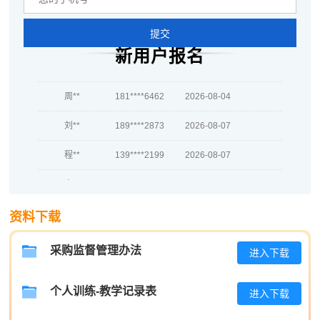
吴**
189****2407
2026-08-05
赵*
139****4746
2026-08-04
提交
新用户报名
刘*
186****1929
2026-08-04
周**
181****6462
2026-08-04
刘**
189****2873
2026-08-07
程**
139****2199
2026-08-07
高**
186****5506
2026-08-06
陈*
137****1726
2026-08-06
资料下载
李**
186****7744
2026-08-06
采购监督管理办法
进入下载
王**
181****4325
2026-08-06
个人训练-教学记录表
进入下载
张**
181****9359
2026-08-05