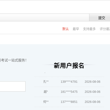
高**
189****2550
2026-08-07
提交
陈*
181****4656
2026-08-07
李**
189****3311
2026-08-07
默认
最早
支持最多
评分最
王**
139****4738
2026-08-07
张**
181****8718
2026-08-06
陈**
137****2158
2026-08-06
训考试一站式服务！
新用户报名
李*
133****2973
2026-08-06
孔**
139****4791
2026-08-06
越*
181****5475
2026-08-06
何**
137****8851
2026-08-06
蒋*
186****3576
2026-08-06