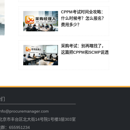
CPPM考试时间全攻略：
什么时候考？怎么报名？
费用多少？
采购考试：别再瞎找了，
这篇把CPPM和SCMP说透
我们
fo@procuremanager.com
北京市丰台区北大街14号院1号楼3层303室
群：655951234