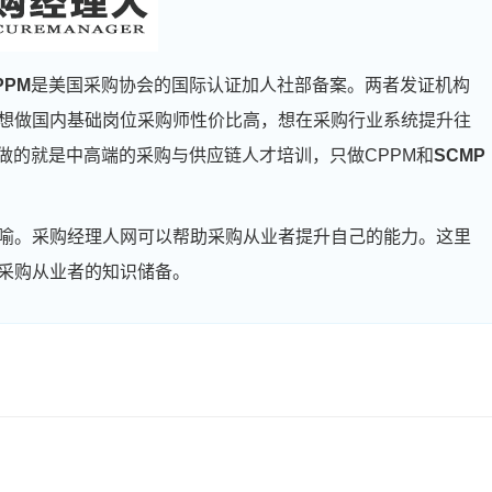
PPM
是美国采购协会的国际认证加人社部备案。两者发证机构
想做国内基础岗位采购师性价比高，想在采购行业系统提升往
做的就是中高端的采购与供应链人才培训，只做CPPM和
SCMP
喻。采购经理人网可以帮助采购从业者提升自己的能力。这里
采购从业者的知识储备。
周**
186****4096
2026-08-05
刘**
137****3982
2026-08-08
程**
133****6859
2026-08-08