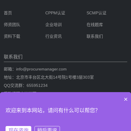
首页
CPPM认证
SCMP认证
师资团队
企业培训
在线题库
资料下载
行业资讯
联系我们
联系我们
邮箱：info@procuremanager.com
地址：北京市丰台区北大街14号院1号楼3层303室
QQ交流群：655951234
采购经理人培训网
×
采购经理人网是专业的采购经理人资格证书考试培训一站式服务网站，提
欢迎来到本网站，请问有什么可以帮您？
供CPPM采购经理人资格证书考试培训，SCMP采购与供应链管理考试培
训，考试攻略流程，CPPM与SCMP题库及相关考试资料下载。
现在咨询
稍后再说