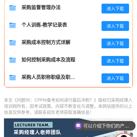
王**
139****1726
2026-08-06
采购监督管理办法
进入下载
张**
189****6124
2026-08-05
个人训练-教学记录表
进入下载
陈**
189****9140
2026-08-05
采购成本控制方式详解
进入下载
李*
189****8509
2026-08-05
孔**
189****9690
2026-08-05
如何控制采购成本及流程
进入下载
采购人员职称职级及职位晋升管理制度
进入下载
本文《问题95：CPPM备考如何进行最后冲刺？》版权归采购经理人
培训网所有，因考试政策、内容不断变化与调整，本网站提供的以上
信息仅供参考，请联系招生老师获取准确信息！
可以介绍下你们的产品么