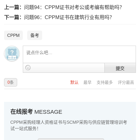
程**
186****7324
2026-08-07
上一篇：
问题94：CPPM证书对考公或考编有帮助吗？
高**
186****9466
2026-08-06
下一篇：
问题96：CPPM证书在建筑行业有用吗？
陈*
186****1204
2026-08-06
CPPM
备考
李**
139****5938
2026-08-06
王**
139****1726
2026-08-06
提交
张**
189****6124
2026-08-05
陈**
189****9140
2026-08-05
0
条
默认
最早
支持最多
评分最高
李*
189****8509
2026-08-05
孔**
189****9690
2026-08-05
在线报考
MESSAGE
越*
186****9374
2026-08-05
CPPM采购经理人资格证书与SCMP采购与供应链管理培训考
试一站式服务！
何**
133****1829
2026-08-05