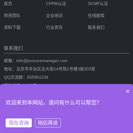
首页
CPPM认证
SCMP认证
师资团队
企业培训
在线题库
资料下载
行业资讯
联系我们
联系我们
邮箱：info@procuremanager.com
地址：北京市丰台区北大街14号院1号楼3层303室
QQ交流群：655951234
采购经理人培训网
×
采购经理人网是专业的采购经理人资格证书考试培训一站式服务网站，提
欢迎来到本网站，请问有什么可以帮您？
供CPPM采购经理人资格证书考试培训，SCMP采购与供应链管理考试培
训，考试攻略流程，CPPM与SCMP题库及相关考试资料下载。
现在咨询
稍后再说
版权信息：采购经理人培训网 网站备案/许可证号：
鲁ICP备
拨打电话
在线沟通
2024080995号