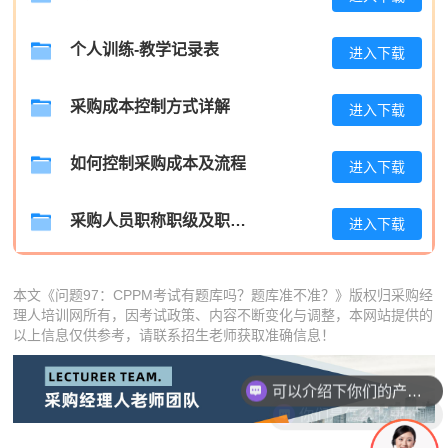
王**
133****3354
2026-08-08
个人训练-教学记录表
进入下载
张**
186****6608
2026-08-07
陈**
186****7985
2026-08-07
采购成本控制方式详解
进入下载
李*
189****8176
2026-08-07
如何控制采购成本及流程
进入下载
孔**
133****1522
2026-08-07
采购人员职称职级及职位晋升管理制度
进入下载
本文《问题97：CPPM考试有题库吗？题库准不准？》版权归采购经
理人培训网所有，因考试政策、内容不断变化与调整，本网站提供的
以上信息仅供参考，请联系招生老师获取准确信息！
可以介绍下你们的产品么
你们是怎么收费的呢