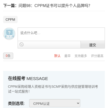
程**
139****3710
2026-08-09
下一篇：
问题98：CPPM证书可以提升个人品牌吗？
高**
133****8575
2026-08-08
CPPM
陈*
189****7866
2026-08-08
李**
139****8124
2026-08-08
王**
133****3354
2026-08-08
提交
张**
186****6608
2026-08-07
0
条
默认
最早
支持最多
评分最高
陈**
186****7985
2026-08-07
李*
189****8176
2026-08-07
在线报考
MESSAGE
孔**
133****1522
2026-08-07
CPPM采购经理人资格证书与SCMP采购与供应链管理培训考
试一站式服务！
越*
181****1100
2026-08-07
何**
189****4209
2026-08-07
类别选项: