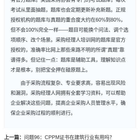
考试从里面抽题，题库也会定期更新补充新题。正规
授权机构的题库与真题的重合度大约在60%到80%，
但不会100%完全一样——题目可能换个问法、调个选
项顺序、改个场景。采购经理人培训网的题库是官方
授权的，准确率比网上那些来路不明的所谓"真题"靠
谱得多。但记住一点：题库是辅助工具，理解知识点
才是根本，别把宝全押在碰原题上。
由于采购流程复杂、专业要求高，容易出现风险
和漏洞，采购经理人网拥有全套学习资料，可以帮助
企业解决这些问题，提高企业采购人员管理水平，确
保企业采购过程的顺利进行。
周**
186****2119
2026-08-06
刘**
181****5434
2026-08-09
上一篇：
问题96：CPPM证书在建筑行业有用吗？