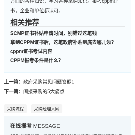
方面的各种知识，学习各种采购知识。报考cppm证
书，企业和单位都认可。
相关推荐
周**
181****1652
2026-08-05
SCMP证书补贴申请时间，别错过这笔钱
刘**
139****8716
2026-08-08
拿到CPPM证书后，这笔政府补贴到底去哪儿领？
cppm证书考试内容
程**
139****9549
2026-08-08
CPPM报考条件是什么？
高**
181****3612
2026-08-07
陈*
181****5363
2026-08-07
上一篇：
政府采购常见问题答疑1
李**
181****1624
2026-08-07
下一篇：
间接采购的5大痛点
王**
137****8624
2026-08-07
采购流程
采购经理人网
张**
189****6738
2026-08-06
在线报考
MESSAGE
陈**
133****2265
2026-08-06