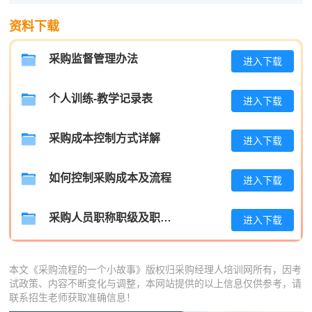
程**
139****9549
2026-08-08
资料下载
高**
181****3612
2026-08-07
采购监督管理办法
进入下载
陈*
181****5363
2026-08-07
李**
181****1624
2026-08-07
个人训练-教学记录表
进入下载
王**
137****8624
2026-08-07
采购成本控制方式详解
进入下载
张**
189****6738
2026-08-06
如何控制采购成本及流程
进入下载
陈**
133****2265
2026-08-06
李*
186****8657
2026-08-06
采购人员职称职级及职位晋升管理制度
进入下载
孔**
186****3072
2026-08-06
本文《采购流程的一个小故事》版权归采购经理人培训网所有，因考
试政策、内容不断变化与调整，本网站提供的以上信息仅供参考，请
联系招生老师获取准确信息！