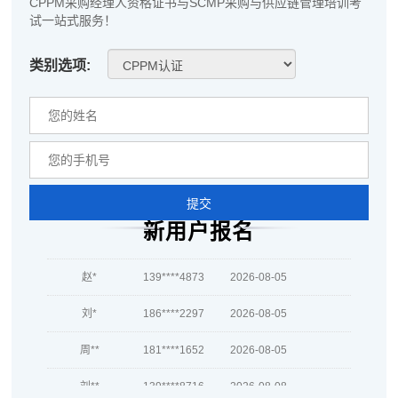
CPPM采购经理人资格证书与SCMP采购与供应链管理培训考
李*
186****8657
2026-08-06
试一站式服务！
孔**
186****3072
2026-08-06
类别选项:
越*
133****3373
2026-08-06
何**
186****1422
2026-08-06
蒋*
189****3411
2026-08-06
肖**
186****9639
2026-08-06
提交
新用户报名
吴**
139****4074
2026-08-06
赵*
139****4873
2026-08-05
刘*
186****2297
2026-08-05
周**
181****1652
2026-08-05
刘**
139****8716
2026-08-08