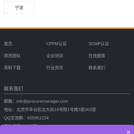
宁波
首页
CPPM认证
SCMP认证
师资团队
企业培训
在线题库
资料下载
行业资讯
联系我们
联系我们
邮箱：info@procuremanager.com
地址：北京市丰台区北大街14号院1号楼3层303室
QQ交流群：655951234
采购经理人培训网
×