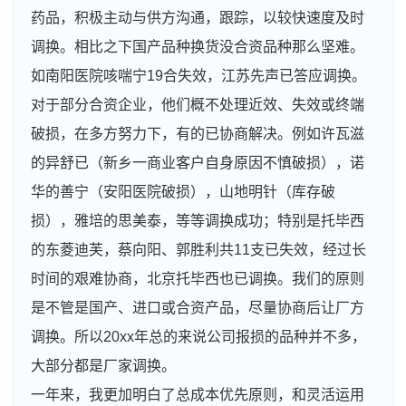
药品，积极主动与供方沟通，跟踪，以较快速度及时
调换。相比之下国产品种换货没合资品种那么坚难。
如南阳医院咳喘宁19合失效，江苏先声已答应调换。
对于部分合资企业，他们概不处理近效、失效或终端
破损，在多方努力下，有的已协商解决。例如许瓦滋
的异舒已（新乡一商业客户自身原因不慎破损），诺
华的善宁（安阳医院破损），山地明针（库存破
损），雅培的思美泰，等等调换成功；特别是托毕西
的东菱迪芙，蔡向阳、郭胜利共11支已失效，经过长
时间的艰难协商，北京托毕西也已调换。我们的原则
是不管是国产、进口或合资产品，尽量协商后让厂方
调换。所以20xx年总的来说公司报损的品种并不多，
大部分都是厂家调换。
一年来，我更加明白了总成本优先原则，和灵活运用