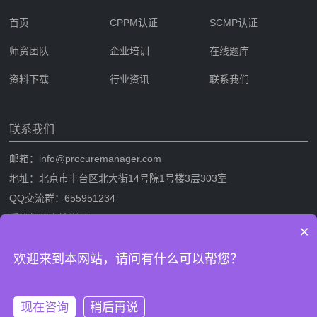
首页
CPPM认证
SCMP认证
师资团队
企业培训
在线题库
资料下载
行业资讯
联系我们
联系我们
邮箱：info@procuremanager.com
地址：北京市丰台区北大街14号院1号楼3层303室
QQ交流群：655951234
采购经理人培训网
×
采购经理人网是专业的采购经理人资格证书考试培训一站式服务网站，提
欢迎来到本网站，请问有什么可以帮您？
供CPPM采购经理人资格证书考试培训，SCMP采购与供应链管理考试培
训，考试攻略流程，CPPM与SCMP题库及相关考试资料下载。
现在咨询
稍后再说
版权信息：采购经理人培训网 网站备案/许可证号：
鲁ICP备