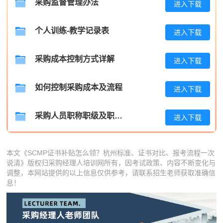
采购监督管理办法
进入下载
张**
139****7321
2026-08-05
个人训练-教学记录表
进入下载
陈**
137****7063
2026-08-05
李*
137****2983
2026-08-05
采购成本控制方式详解
进入下载
孔**
189****3277
2026-08-05
如何控制采购成本及流程
进入下载
越*
181****6016
2026-08-05
何**
133****3507
2026-08-05
采购人员职称职级及职位晋升管理制度
进入下载
蒋*
139****9994
2026-08-05
本文《SCMP证书补贴怎么领？杭州标准、证书对比、报考流程一次
肖**
189****6548
2026-08-05
说清》版权归采购经理人培训网所有，因考试政策、内容不断变化与
调整，本网站提供的以上信息仅供参考，请联系招生老师获取准确信
吴**
181****6475
2026-08-05
息！
赵*
139****7485
2026-08-04
刘*
181****5315
2026-08-04