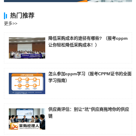
周**
181****6895
2026-08-04
热门推荐
刘**
186****1132
2026-08-07
更多>>
程**
139****5239
2026-08-07
降低采购成本的途径有哪些? （报考cppm
让你轻松降低采购成本！）
高**
189****8776
2026-08-06
陈*
139****7891
2026-08-06
李**
139****4509
2026-08-06
怎么参加cppm学习（报考CPPM证书的全面
学习指南）
王**
186****6904
2026-08-06
张**
139****7321
2026-08-05
陈**
137****7063
2026-08-05
供应商评估：别让“坑”供应商拖垮你的供应
链
李*
137****2983
2026-08-05
孔**
189****3277
2026-08-05