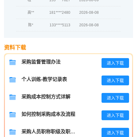
高**
181****2480
2026-08-08
陈*
133****5113
2026-08-08
李**
186****5439
2026-08-08
王**
181****7729
2026-08-08
资料下载
张**
186****3142
2026-08-07
采购监督管理办法
进入下载
陈**
181****6349
2026-08-07
个人训练-教学记录表
进入下载
李*
133****8523
2026-08-07
孔**
181****5451
2026-08-07
采购成本控制方式详解
进入下载
越*
139****2794
2026-08-07
如何控制采购成本及流程
进入下载
何**
139****5341
2026-08-07
采购人员职称职级及职位晋升管理制度
进入下载
蒋*
189****9985
2026-08-07