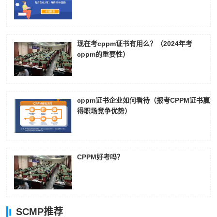
张**
186****3142
2026-08-07
陈**
181****6349
2026-08-07
现在考cppm证书有用么？（2024年考
李*
133****8523
2026-08-07
cppm的重要性）
孔**
181****5451
2026-08-07
cppm证书企业如何看待（报考CPPM证书赢
得职场竞争优势）
CPPM好考吗？
SCMP推荐