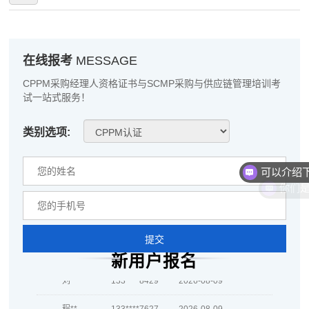
在线报考
MESSAGE
CPPM采购经理人资格证书与SCMP采购与供应链管理培训考
试一站式服务！
类别选项:
你们
提交
周**
139****5443
2026-08-06
新用户报名
刘**
133****8429
2026-08-09
程**
133****7627
2026-08-09