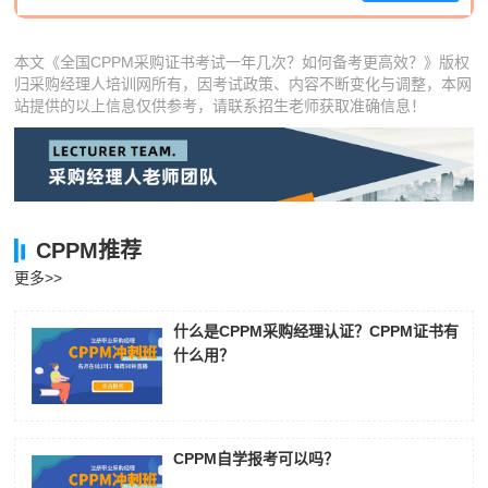
肖**
181****8657
2026-08-07
本文《全国CPPM采购证书考试一年几次？如何备考更高效？》版权
吴**
186****9122
2026-08-07
归采购经理人培训网所有，因考试政策、内容不断变化与调整，本网
站提供的以上信息仅供参考，请联系招生老师获取准确信息！
赵*
181****2668
2026-08-06
刘*
186****3291
2026-08-06
周**
139****5443
2026-08-06
CPPM推荐
刘**
133****8429
2026-08-09
更多>>
程**
133****7627
2026-08-09
什么是CPPM采购经理认证？CPPM证书有
高**
181****2480
2026-08-08
什么用？
陈*
133****5113
2026-08-08
李**
186****5439
2026-08-08
CPPM自学报考可以吗？
王**
181****7729
2026-08-08