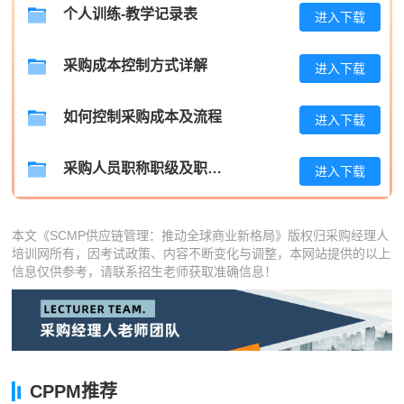
个人训练-教学记录表
进入下载
肖**
189****1179
2026-08-06
吴**
139****3820
2026-08-06
采购成本控制方式详解
进入下载
赵*
186****7186
2026-08-05
如何控制采购成本及流程
进入下载
刘*
133****7526
2026-08-05
周**
139****4828
2026-08-05
采购人员职称职级及职位晋升管理制度
进入下载
刘**
139****2473
2026-08-08
本文《SCMP供应链管理：推动全球商业新格局》版权归采购经理人
程**
137****2640
2026-08-08
培训网所有，因考试政策、内容不断变化与调整，本网站提供的以上
信息仅供参考，请联系招生老师获取准确信息！
高**
137****9626
2026-08-07
陈*
186****8035
2026-08-07
李**
186****1426
2026-08-07
王**
139****4487
2026-08-07
CPPM推荐