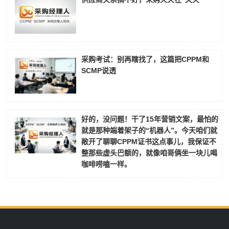
采购考试：别再瞎找了，这篇把CPPM和
SCMP说透
好的，没问题！干了15年营销文案，最怕的
就是那种端着架子的“机器人”。今天咱们就
敞开了聊聊CPPM证书这点事儿，我保证不
整那些虚头巴额的，就像咱哥俩坐一块儿喝
咖啡唠嗑一样。