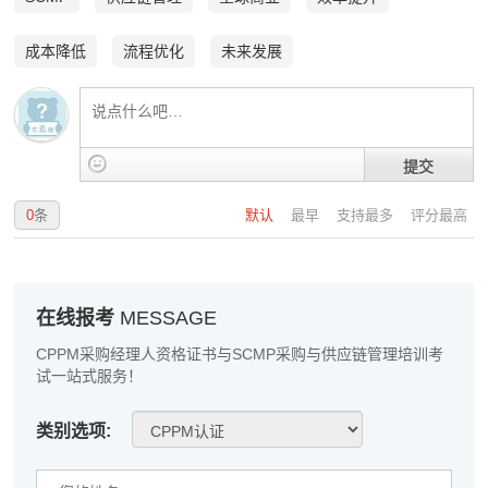
成本降低
流程优化
未来发展
提交
0
条
默认
最早
支持最多
评分最高
在线报考
MESSAGE
CPPM采购经理人资格证书与SCMP采购与供应链管理培训考
周**
139****4828
2026-08-05
试一站式服务！
刘**
139****2473
2026-08-08
类别选项:
程**
137****2640
2026-08-08