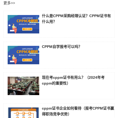
更多>>
张**
139****6496
2026-08-06
什么是CPPM采购经理认证？CPPM证书有
陈**
189****5794
2026-08-06
什么用？
李*
133****5656
2026-08-06
孔**
186****3002
2026-08-06
CPPM自学报考可以吗？
现在考cppm证书有用么？（2024年考
cppm的重要性）
cppm证书企业如何看待（报考CPPM证书赢
得职场竞争优势）