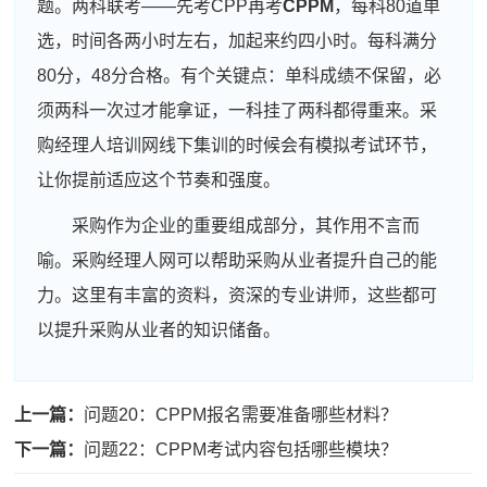
题。两科联考——先考CPP再考
CPPM
，每科80道单
选，时间各两小时左右，加起来约四小时。每科满分
80分，48分合格。有个关键点：单科成绩不保留，必
须两科一次过才能拿证，一科挂了两科都得重来。采
购经理人培训网线下集训的时候会有模拟考试环节，
让你提前适应这个节奏和强度。
采购作为企业的重要组成部分，其作用不言而
喻。采购经理人网可以帮助采购从业者提升自己的能
力。这里有丰富的资料，资深的专业讲师，这些都可
以提升采购从业者的知识储备。
周**
189****3951
2026-08-06
上一篇：
问题20：CPPM报名需要准备哪些材料？
刘**
137****3991
2026-08-09
下一篇：
问题22：CPPM考试内容包括哪些模块？
程**
139****5022
2026-08-09