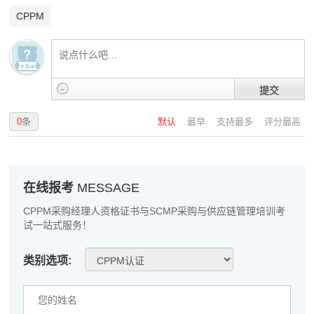
高**
137****4961
2026-08-08
CPPM
陈*
139****4390
2026-08-08
李**
137****2803
2026-08-08
提交
王**
139****2891
2026-08-08
0
条
默认
最早
支持最多
评分最高
张**
181****3546
2026-08-07
陈**
137****4324
2026-08-07
李*
181****7483
2026-08-07
在线报考
MESSAGE
CPPM采购经理人资格证书与SCMP采购与供应链管理培训考
孔**
139****8796
2026-08-07
试一站式服务！
越*
137****7916
2026-08-07
类别选项:
何**
189****7058
2026-08-07
蒋*
189****5447
2026-08-07