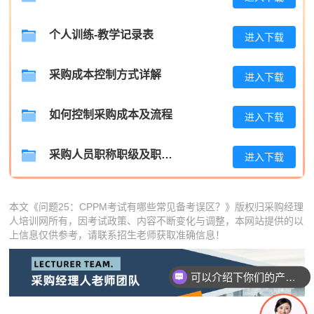
陈**
137****3937
2026-08-05
个人训练-教学记录表
进入下载
李*
186****8826
2026-08-05
采购成本控制方式详解
进入下载
孔**
186****5222
2026-08-05
越*
186****3119
2026-08-05
如何控制采购成本及流程
进入下载
何**
181****8957
2026-08-05
采购人员职称职级及职位晋升管理制度
进入下载
蒋*
181****7627
2026-08-05
肖**
133****7065
2026-08-05
本文《问题25：CPPM考试有哪些常见备考误区？》版权归采购经理
人培训网所有，因考试政策、内容不断变化与调整，本网站提供的以
吴**
139****5403
2026-08-05
上信息仅供参考，请联系招生老师获取准确信息！
赵*
181****3134
2026-08-04
可以介绍下你们的产品么
刘*
186****5244
2026-08-04
周**
139****9817
2026-08-04