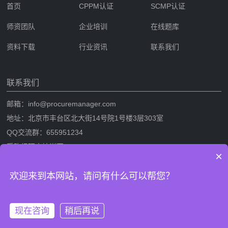
首页
CPPM认证
SCMP认证
师资团队
企业培训
在线题库
资料下载
行业资讯
联系我们
联系我们
邮箱：info@procuremanager.com
地址：北京市丰台区北大街14号院1号楼3层303室
QQ交流群：655951234
采购经理人培训网
×
采购经理人网是专业的采购经理人资格证书考试培训一站式服务网站，提
欢迎来到本网站，请问有什么可以帮您？
供CPPM采购经理人资格证书考试培训，SCMP采购与供应链管理考试培
训，考试攻略流程，CPPM与SCMP题库及相关考试资料下载。
现在咨询
稍后再说
版权信息：采购经理人培训网 网站备案/许可证号：
鲁ICP备
拨打电话
在线沟通
2024080995号