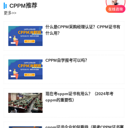
CPPM推荐
刘**
181****6230
2026-08-07
更多>>
程**
133****4553
2026-08-07
什么是CPPM采购经理认证？CPPM证书有
什么用？
高**
137****2340
2026-08-06
陈*
186****8585
2026-08-06
李**
137****2375
2026-08-06
CPPM自学报考可以吗？
王**
181****4507
2026-08-06
张**
133****2509
2026-08-05
陈**
137****3937
2026-08-05
现在考cppm证书有用么？（2024年考
cppm的重要性）
李*
186****8826
2026-08-05
孔**
186****5222
2026-08-05
cppm证书企业如何看待（报考CPPM证书赢