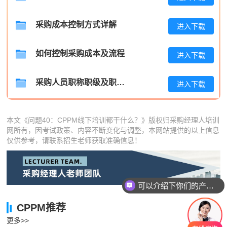
张**
186****1129
2026-08-05
采购成本控制方式详解
进入下载
陈**
133****7645
2026-08-05
李*
137****2696
2026-08-05
如何控制采购成本及流程
进入下载
孔**
133****3963
2026-08-05
采购人员职称职级及职位晋升管理制度
进入下载
本文《问题40：CPPM线下培训都干什么？》版权归采购经理人培训
网所有，因考试政策、内容不断变化与调整，本网站提供的以上信息
仅供参考，请联系招生老师获取准确信息！
可以介绍下你们的产品么
CPPM推荐
更多>>