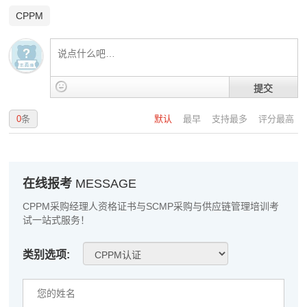
高**
139****7645
2026-08-06
CPPM
陈*
186****6038
2026-08-06
李**
137****3174
2026-08-06
提交
王**
139****6397
2026-08-06
张**
186****1129
2026-08-05
0
条
默认
最早
支持最多
评分最高
陈**
133****7645
2026-08-05
李*
137****2696
2026-08-05
在线报考
MESSAGE
孔**
133****3963
2026-08-05
CPPM采购经理人资格证书与SCMP采购与供应链管理培训考
试一站式服务！
越*
133****8705
2026-08-05
类别选项:
何**
181****6939
2026-08-05
蒋*
133****4896
2026-08-05