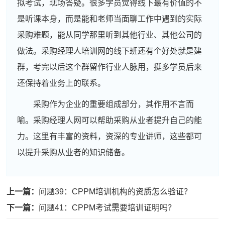
拟考试，现场答疑。很多学员觉得线下最有价值的不
是听课本身，而是能和老师当面聊工作中遇到的实际
采购难题，能从同学那里听到其他行业、其他公司的
做法。采购经理人培训网的线下班还有个好处就是建
群，考完以后这个群留作行业人脉用，挺多学员后来
还保持着业务上的联系。
采购作为企业的重要组成部分，其作用不言而
喻。采购经理人网可以帮助采购从业者提升自己的能
力。这里有丰富的资料，资深的专业讲师，这些都可
以提升采购从业者的知识储备。
周**
181****6676
2026-08-04
刘**
181****8703
2026-08-07
上一篇：
问题39：CPPM培训机构的资质怎么验证？
下一篇：
问题41：CPPM考试需要培训证明吗？
程**
186****2840
2026-08-07