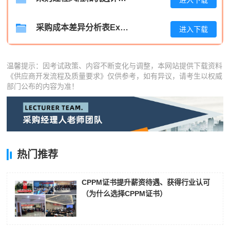
周**
181****5567
2026-08-03
刘**
139****9950
采购成本差异分析表Excel模板
2026-08-06
进入下载
程**
189****3753
2026-08-06
温馨提示：因考试政策、内容不断变化与调整，本网站提供下载资料
高**
189****4955
2026-08-05
《供应商开发流程及质量要求》仅供参考，如有异议，请考生以权威
部门公布的内容为准！
陈*
133****1778
2026-08-05
李**
189****2079
2026-08-05
王**
139****1286
2026-08-05
热门推荐
张**
189****6169
2026-08-04
陈**
189****6416
2026-08-04
CPPM证书提升薪资待遇、获得行业认可
（为什么选择CPPM证书）
李*
181****3687
2026-08-04
孔**
133****9228
2026-08-04