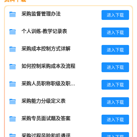
张**
189****6169
2026-08-04
采购监督管理办法
进入下载
陈**
189****6416
2026-08-04
李*
181****3687
2026-08-04
个人训练-教学记录表
进入下载
孔**
133****9228
2026-08-04
采购成本控制方式详解
进入下载
越*
189****7607
2026-08-04
何**
139****5325
2026-08-04
如何控制采购成本及流程
进入下载
蒋*
186****5619
2026-08-04
采购人员职称职级及职位晋升管理制度
进入下载
肖**
181****1382
2026-08-04
采购能力分级定义表
进入下载
吴**
137****4219
2026-08-04
赵*
133****4266
2026-08-03
采购专员面试题及答案
进入下载
刘*
133****8521
2026-08-03
采购过程风险和机遇评估分析报告
进入下载