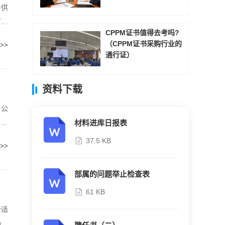
与供
可给
CPPM证书值得去考吗?
（CPPM证书采购行业的
>>
通行证）
资料下载
了公
..
材料进库日报表
37.5 KB
>>
部属的问题举止检查表
61 KB
合适
确保