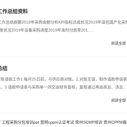
工作总结资料
购工作总结纲要2019年采购金额分析KPI指标达成状况2019年温包国产化采
发状况2019年设备采购进度2019年准时付款率201......
阅读全部 
总结
账请款工作1.每月25日前，与供应商对账。2.对账无误，制作请款申请
。3.请款申请表与采购单一同交由财务复核，复核通过再由高总、汤总.....
阅读全部 
家
工程采购分包培训ppt
昆明cppm认证考试
常州SCMP培训
贵州CPPM