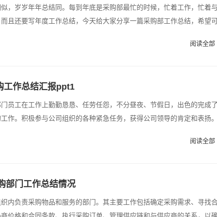
相似，岁岁年年总结同。每到年底是采购部最忙的时候，忙着工作，忙着
，而且还要写年度工作总结，今天给大家分享一篇采购部工作总结，希望
阅读全部 
工作总结汇报ppt1
部门员工在工作上勤勤恳恳、任劳任怨，不分昼夜、节假日，出色的完成
工作。积极参与公司组织的各种紧急任务，获得公司领导的肯定和表扬。.
阅读全部 
采购部门工作总结情况
组织内负责采购物品和服务的部门。其主要工作包括确定采购需求、寻找
协商价格和合同条款、执行采购订单、管理供应链和与供应商的关系，以