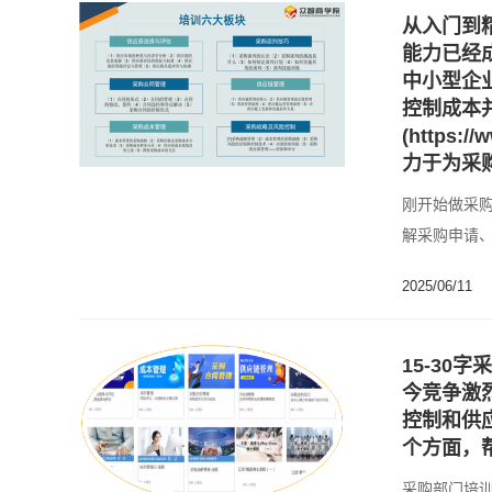
从入门到
能力已经
中小型企
控制成本
(https
力于为采
刚开始做采
解采购申请
的环......
2025/06/11
15-30
今竞争激
控制和供
个方面，
采购部门培