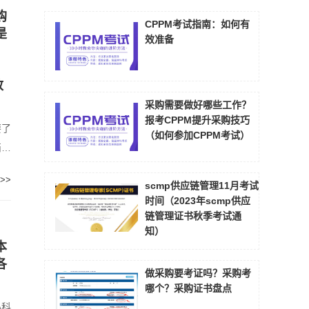
购
CPPM考试指南：如何有
是
效准备
、
致
采购需要做好哪些工作？
报考CPPM提升采购技巧
要了
（如何参加CPPM考试）
简单
>>
scmp供应链管理11月考试
时间（2023年scmp供应
链管理证书秋季考试通
知）
本
各
做采购要考证吗？采购考
哪个？采购证书盘点
心科