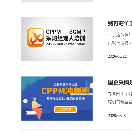
别再瞎忙
干了这么多
页就直接扔回
话，......
2026/06/22
国企采购
专业国企采
培训与精益管
2026/05/02